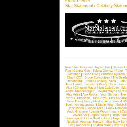
Frank Gerber
Star Statement / Celebrity State
New Star Statement:
Taylor Swift
|
Sabrina C
Rae
|
Central Cee
|
Selena Gomez
|
Raye
|
T
|
Metallica
|
Celine Dion
|
Christina Aguilera
Charli XCX
|
Bruce Springsteen
|
The Beatl
Rosenberg
|
Frauke Ludowig
|
Vitas
|
Frida
Nick Carter
|
Lucenzo
|
Pigeon John
|
Kimbr
Aida
|
Christine Mayer
|
Not Called Jinx
|
Ma
Andre Tannenberger
|
Edward Maya
|
Kersti
Alex Velea
|
Ava Rocks
|
Youn Sunnah
|
Nev
MissLi
|
Shonlock
|
Tara Priya
|
Sick of Sara
Silvia Dias
|
Henry Maske
|
Ava Takes A Wa
Beck
|
Annett Louisan
|
Devin Miles
|
Selah 
Liebe Minou
|
Guano Apes
|
Frank Ramond
Andy Grammer
|
Jamie Woon
|
Imany
|
Cat
Ziynet Sali
|
Jaguar Wright
|
Diane Birc
Beauregard
|
Olivia NewtonJohn
|
Tarja Tur
Redfield
|
Andreas Bourani
|
Miss Baby Sol
Slot
|
Rasheeda
|
Kristina Maria
|
Valerie
|