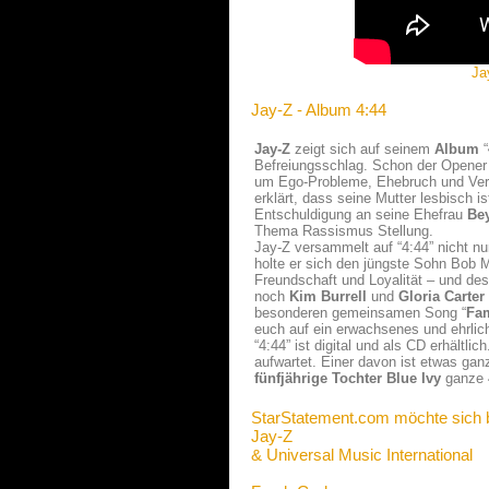
Ja
Jay-Z - Album 4:44
Jay-Z
zeigt sich auf seinem
Album
“
Befreiungsschlag. Schon der Opener 
um Ego-Probleme, Ehebruch und Vertr
erklärt, dass seine Mutter lesbisch is
Entschuldigung an seine Ehefrau
Be
Thema Rassismus Stellung.
Jay-Z versammelt auf “4:44” nicht nu
holte er sich den jüngste Sohn Bob M
Freundschaft und Loyalität – und de
noch
Kim Burrell
und
Gloria Carter
besonderen gemeinsamen Song “
Fam
euch auf ein erwachsenes und ehrlic
“4:44” ist digital und als CD erhältl
aufwartet. Einer davon ist etwas ga
fünfjährige Tochter Blue Ivy
ganze 
StarStatement.com möchte sich 
Jay-Z
& Universal Music International