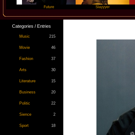
Future
Slayyyer
B
Categories / Entries
Music
215
Movie
46
Fashion
37
Arts
30
Literature
15
Business
20
Politic
22
Sience
2
Sport
18