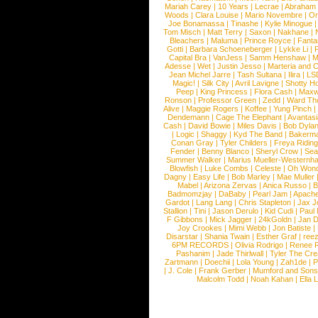
Mariah Carey
|
10 Years
|
Lecrae
|
Abraham
Woods
|
Clara Louise
|
Mario Novembre
|
Or
Joe Bonamassa
|
Tinashe
|
Kylie Minogue
Tom Misch
|
Matt Terry
|
Saxon
|
Nakhane
|
Bleachers
|
Maluma
|
Prince Royce
|
Fanta
Gotti
|
Barbara Schoeneberger
|
Lykke Li
|
Capital Bra
|
VanJess
|
Samm Henshaw
|
M
Adesse
|
Wet
|
Justin Jesso
|
Marteria and 
Jean Michel Jarre
|
Tash Sultana
|
Ilira
|
LS
Magic!
|
Silk City
|
Avril Lavigne
|
Shotty H
Peep
|
King Princess
|
Flora Cash
|
Maxw
Ronson
|
Professor Green
|
Zedd
|
Ward T
Alive
|
Maggie Rogers
|
Koffee
|
Yung Pinch
Dendemann
|
Cage The Elephant
|
Avantas
Cash
|
David Bowie
|
Miles Davis
|
Bob Dyla
|
Logic
|
Shaggy
|
Kyd The Band
|
Bakerm
Conan Gray
|
Tyler Childers
|
Freya Ridin
Fender
|
Benny Blanco
|
Sheryl Crow
|
Sea
Summer Walker
|
Marius Mueller-Westernh
Blowfish
|
Luke Combs
|
Celeste
|
Oh Won
Dagny
|
Easy Life
|
Bob Marley
|
Mae Muller
Mabel
|
Arizona Zervas
|
Anica Russo
|
B
Badmomzjay
|
DaBaby
|
Pearl Jam
|
Apach
Gardot
|
Lang Lang
|
Chris Stapleton
|
Jax J
Stallion
|
Tini
|
Jason Derulo
|
Kid Cudi
|
Paul
F Gibbons
|
Mick Jagger
|
24kGoldn
|
Jan D
Joy Crookes
|
Mimi Webb
|
Jon Batiste
|
Disarstar
|
Shania Twain
|
Esther Graf
|
ree
6PM RECORDS
|
Olivia Rodrigo
|
Renee 
Pashanim
|
Jade Thirlwall
|
Tyler The Cre
Zartmann
|
Doechii
|
Lola Young
|
Zah1de
|
P
|
J. Cole
|
Frank Gerber
|
Mumford and Sons
Malcolm Todd
|
Noah Kahan
|
Ella 