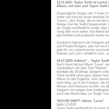
12.11.2021: Taylor Swift ist zurüc
Album, mit dem sich Taylor Swift 
Ursprüngliche Singles wie “I Knew Y
runter und sind bis heute absolute S
Tracks“, also Songs, die es bei der e
Heilige Gral der Swift-Fangemeinde: 
als Single veröffentlicht wurde, aber
Song aber noch weiter: Am Abend des 
geschrieben und produziert wurde und
Zusätzlich bekommt die Sängerin au
und Phoebe Bridgers, was nur noch ei
jede Art von Liebeskummer durchzuhö
Artwork und Lyrics erhältlich sind – j
24.07.2020: folklore” – Taylor Swi
Nach ihrem letzten Album “Lover”, we
Studioalbum mit dem Titel “folklore”
kündigte die 30-jährige Sängerin völ
Track erzählt seine ganz eigene Gesc
Album ist das Ergebnis: eine Samml
mein Weg, um in die Fantasie, die V
Wissen und Gewissen erzählt, mit all
Sängerin mit einigen ihrer Liebling
auch das Musikvideo zur Single “car
TAYLOR SWIFT: Album "Lover"
Hallo LOVER!
Taylor Swift veröffentlicht ihr neues