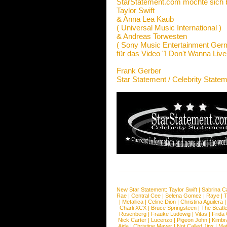
StarStatement.com möchte sich 
Taylor Swift
& Anna Lea Kaub
( Universal Music International )
& Andreas Torwesten
( Sony Music Entertainment Ge
für das Video "I Don't Wanna Live
Frank Gerber
Star Statement / Celebrity State
New Star Statement:
Taylor Swift
|
Sabrina C
Rae
|
Central Cee
|
Selena Gomez
|
Raye
|
T
|
Metallica
|
Celine Dion
|
Christina Aguilera
Charli XCX
|
Bruce Springsteen
|
The Beatl
Rosenberg
|
Frauke Ludowig
|
Vitas
|
Frida
Nick Carter
|
Lucenzo
|
Pigeon John
|
Kimbr
Aida
|
Christine Mayer
|
Not Called Jinx
|
Ma