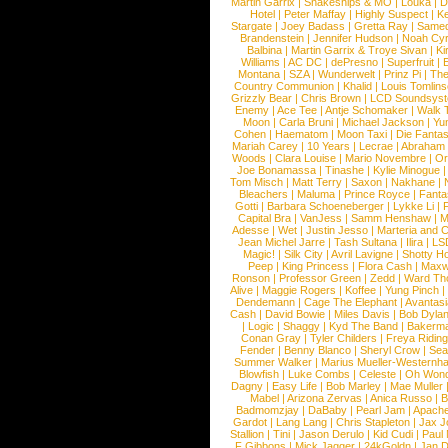
Martin Garrix
|
Snakeships & MO
|
Louka
|
D
Hotel
|
Peter Maffay
|
Highly Suspect
|
K
Stargate
|
Joey Badass
|
Gretta Ray
|
Samed
Brandenstein
|
Jennifer Hudson
|
Noah Cy
Balbina
|
Martin Garrix & Troye Sivan
|
Ki
Williams
|
AC DC
|
dePresno
|
Superfruit
|
Montana
|
SZA
|
Wunderwelt
|
Prinz Pi
|
The
Country Communion
|
Khalid
|
Louis Tomlin
Grizzly Bear
|
Chris Brown
|
LCD Soundsys
Enemy
|
Ace Tee
|
Antje Schomaker
|
Walk 
Moon
|
Carla Bruni
|
Michael Jackson
|
Yu
Cohen
|
Haematom
|
Moon Taxi
|
Die Fantas
Mariah Carey
|
10 Years
|
Lecrae
|
Abraham
Woods
|
Clara Louise
|
Mario Novembre
|
Or
Joe Bonamassa
|
Tinashe
|
Kylie Minogue
Tom Misch
|
Matt Terry
|
Saxon
|
Nakhane
|
Bleachers
|
Maluma
|
Prince Royce
|
Fanta
Gotti
|
Barbara Schoeneberger
|
Lykke Li
|
Capital Bra
|
VanJess
|
Samm Henshaw
|
M
Adesse
|
Wet
|
Justin Jesso
|
Marteria and 
Jean Michel Jarre
|
Tash Sultana
|
Ilira
|
LS
Magic!
|
Silk City
|
Avril Lavigne
|
Shotty H
Peep
|
King Princess
|
Flora Cash
|
Maxw
Ronson
|
Professor Green
|
Zedd
|
Ward T
Alive
|
Maggie Rogers
|
Koffee
|
Yung Pinch
Dendemann
|
Cage The Elephant
|
Avantas
Cash
|
David Bowie
|
Miles Davis
|
Bob Dyla
|
Logic
|
Shaggy
|
Kyd The Band
|
Bakerm
Conan Gray
|
Tyler Childers
|
Freya Ridin
Fender
|
Benny Blanco
|
Sheryl Crow
|
Sea
Summer Walker
|
Marius Mueller-Westernh
Blowfish
|
Luke Combs
|
Celeste
|
Oh Won
Dagny
|
Easy Life
|
Bob Marley
|
Mae Muller
Mabel
|
Arizona Zervas
|
Anica Russo
|
B
Badmomzjay
|
DaBaby
|
Pearl Jam
|
Apach
Gardot
|
Lang Lang
|
Chris Stapleton
|
Jax J
Stallion
|
Tini
|
Jason Derulo
|
Kid Cudi
|
Paul
F Gibbons
|
Mick Jagger
|
24kGoldn
|
Jan D