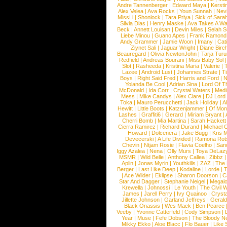
Andre Tannenberger
|
Edward Maya
|
Kersti
Alex Velea
|
Ava Rocks
|
Youn Sunnah
|
Nev
MissLi
|
Shonlock
|
Tara Priya
|
Sick of Sara
Silvia Dias
|
Henry Maske
|
Ava Takes A Wa
Beck
|
Annett Louisan
|
Devin Miles
|
Selah 
Liebe Minou
|
Guano Apes
|
Frank Ramond
Andy Grammer
|
Jamie Woon
|
Imany
|
Cat
Ziynet Sali
|
Jaguar Wright
|
Diane Birc
Beauregard
|
Olivia NewtonJohn
|
Tarja Tur
Redfield
|
Andreas Bourani
|
Miss Baby Sol
Slot
|
Rasheeda
|
Kristina Maria
|
Valerie
|
Lazee
|
Android Lust
|
Johannes Strate
|
T
Boys
|
Right Said Fred
|
Harris and Ford
|
N
Yolanda Be Cool
|
Adrian Sina
|
Lord Of T
McDonald
|
Ida Corr
|
Crystal Waters
|
Medi
Mess
|
Mike Candys
|
Alex Clare
|
DJ Lord
Toka
|
Mauro Perucchetti
|
Jack Holiday
|
A
Hewitt
|
Little Boots
|
Katzenjammer
|
Of Mon
Lashes
|
Graffiti6
|
Gerard
|
Miriam Bryant
|
Cherri Bomb
|
Mia Martina
|
Sarah Hackett
Cierra Ramirez
|
Richard Durand
|
Michael C
Howard
|
Dolcenera
|
Jake Bugg
|
Kris 
Devecerski
|
A Life Divided
|
Ramona Rots
Chevin
|
Ntjam Rosie
|
Flavia Coelho
|
San
Iggy Azalea
|
Nena
|
Olly Murs
|
Toya DeLaz
MSMR
|
Wild Belle
|
Anthony Callea
|
Zibbz
Aplin
|
Jonas Myrin
|
Youthkills
|
ZAZ
|
The 
Berger
|
Last Like Deep
|
Kodaline
|
Lorde
|
|
Ace Wilder
|
Eklipse
|
Sharon Doorson
|
C
Star And Dagger
|
Stephanie Neigel
|
Megal
Krewella
|
Johnossi
|
Le Youth
|
The Civil 
James
|
Jarell Perry
|
Ivy Quainoo
|
Crysta
Jillette Johnson
|
Garland Jeffreys
|
Gerald
Black Onassis
|
Wes Mack
|
Ben Pearce
Veeby
|
Yvonne Catterfeld
|
Cody Simpson
|
Year
|
Muse
|
Fefe Dobson
|
The Bloody N
Mikky Ekko
|
Aloe Blacc
|
Flo Bauer
|
Like