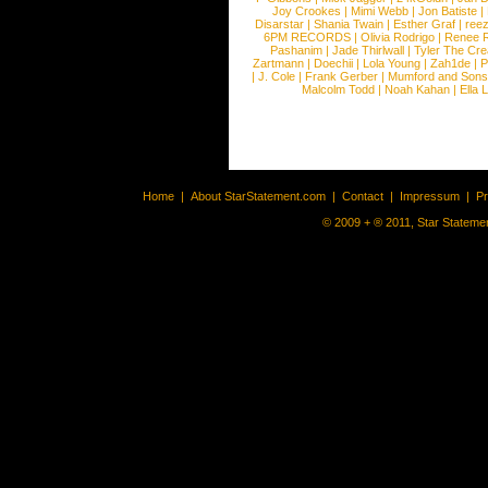
Joy Crookes
|
Mimi Webb
|
Jon Batiste
|
Disarstar
|
Shania Twain
|
Esther Graf
|
ree
6PM RECORDS
|
Olivia Rodrigo
|
Renee 
Pashanim
|
Jade Thirlwall
|
Tyler The Cre
Zartmann
|
Doechii
|
Lola Young
|
Zah1de
|
P
|
J. Cole
|
Frank Gerber
|
Mumford and Sons
Malcolm Todd
|
Noah Kahan
|
Ella 
Home
|
About StarStatement.com
|
Contact
|
Impressum
|
P
© 2009 + ® 2011, Star Statemen