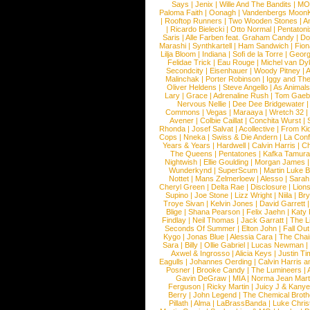
Says
|
Jenix
|
Wille And The Bandits
|
MO
Paloma Faith
|
Oonagh
|
Vandenbergs Moon
|
Rooftop Runners
|
Two Wooden Stones
|
A
|
Ricardo Bielecki
|
Otto Normal
|
Pentatoni
Saris
|
Alle Farben feat. Graham Candy
|
Do
Marashi
|
Synthkartell
|
Ham Sandwich
|
Fio
Lilja Bloom
|
Indiana
|
Sofi de la Torre
|
Georg
Felidae Trick
|
Eau Rouge
|
Michel van Dy
Secondcity
|
Eisenhauer
|
Woody Pitney
|
A
Malinchak
|
Porter Robinson
|
Iggy and Th
Oliver Heldens
|
Steve Angello
|
As Animal
Lary
|
Grace
|
Adrenaline Rush
|
Tom Gaeb
Nervous Nellie
|
Dee Dee Bridgewater
|
Commons
|
Vegas
|
Maraaya
|
Wretch 32
Avener
|
Colbie Caillat
|
Conchita Wurst
|
Rhonda
|
Josef Salvat
|
Acollective
|
From Ki
Cops
|
Nneka
|
Swiss & Die Andern
|
La Conf
Years & Years
|
Hardwell
|
Calvin Harris
|
Ch
The Queens
|
Pentatones
|
Kafka Tamura
Nightwish
|
Ellie Goulding
|
Morgan James
Wunderkynd
|
SuperScum
|
Martin Luke 
Nottet
|
Mans Zelmerloew
|
Alesso
|
Sarah
Cheryl Green
|
Delta Rae
|
Disclosure
|
Lion
Supino
|
Joe Stone
|
Lizz Wright
|
Niila
|
Br
Troye Sivan
|
Kelvin Jones
|
David Garrett
Blige
|
Shana Pearson
|
Felix Jaehn
|
Katy 
Findlay
|
Neil Thomas
|
Jack Garratt
|
The L
Seconds Of Summer
|
Elton John
|
Fall Ou
Kygo
|
Jonas Blue
|
Alessia Cara
|
The Cha
Sara
|
Billy
|
Ollie Gabriel
|
Lucas Newman
Axwel & Ingrosso
|
Alicia Keys
|
Justin Ti
Eagulls
|
Johannes Oerding
|
Calvin Harris 
Posner
|
Brooke Candy
|
The Lumineers
|
Gavin DeGraw
|
MIA
|
Norma Jean Mart
Ferguson
|
Ricky Martin
|
Juicy J & Kany
Berry
|
John Legend
|
The Chemical Broth
Pillath
|
Alma
|
LaBrassBanda
|
Luke Chris