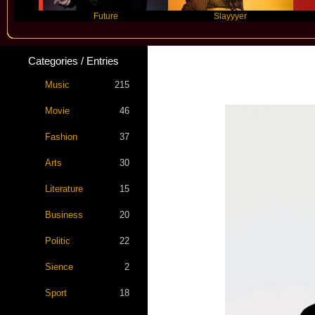
Future
Slayyyer
Benny
Categories / Entries
Music
215
Movie
46
Fashion
37
Arts
30
Literature
15
Business
20
Politic
22
Sience
2
Sport
18