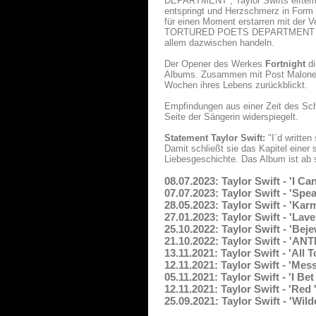
DEPARTMENT“, Taylor Swifts elftem S
entspringt und Herzschmerz in Form 
für einen Moment erstarren mit der 
TORTURED POETS DEPARTMENT – THE
allem dazwischen handeln.
Der Opener des Werkes
Fortnight
di
Albums. Zusammen mit Post Malone er
Wochen ihres Lebens zurückblickt.
Empfindungen aus einer Zeit des Sc
Seite der Sängerin widerspiegelt.
Statement Taylor Swift:
"I´d written
Damit schließt sie das Kapitel einer
Liebesgeschichte. Das Album ist ab so
08.07.2023: Taylor Swift - 'I C
07.07.2023: Taylor Swift - 'Spe
28.05.2023: Taylor Swift - 'Kar
27.01.2023: Taylor Swift - 'La
25.10.2022: Taylor Swift - 'Be
21.10.2022: Taylor Swift - 'AN
13.11.2021: Taylor Swift - 'All
12.11.2021: Taylor Swift - 'Mess
05.11.2021: Taylor Swift - 'I B
12.11.2021: Taylor Swift - 'Red 
25.09.2021: Taylor Swift - 'Wi