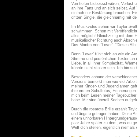
Von tiefen Liebesschwüren, Verlust un
an ihre Fans und an sich selbst. Auf 
einfach nur Bestärkung brauchen. Ei
dritten Single, die gleichnamig mit d
Im Musikvideo sehen wir Taylor Swif
schwimmen. Schon mit Veröffentlichu
alles möglich! Gleichzeitig mit dem E
musikalischer Richtung auch Abschied
Das Mantra von “Lover”: “Dieses Album
Denn “Lover” fühlt sich an wie ein Au
Stimme und persönlichen Texten an ih
Liebe, in all ihrer Komplexität, Wärm
könnte nicht stolzer sein. Ich bin so 
Besonders anhand der verschiedenen
Versions bemerkt man wie viel Arbeit 
meiner Kinder- und Jugendjahren gefu
ihre ersten Schulfotos, Erinnerungen 
mich beim Lesen meiner Tagebücher am
habe. Mir sind überall Sachen aufgef
Durch die rosarote Brille erzählt Tay
und ängste getragen haben. Diese Art
einem unhörbaren Hintergrundgeräusc
paar Jahre später zu dem, was du ges
Welt dich stellen, eigentlich niemals 