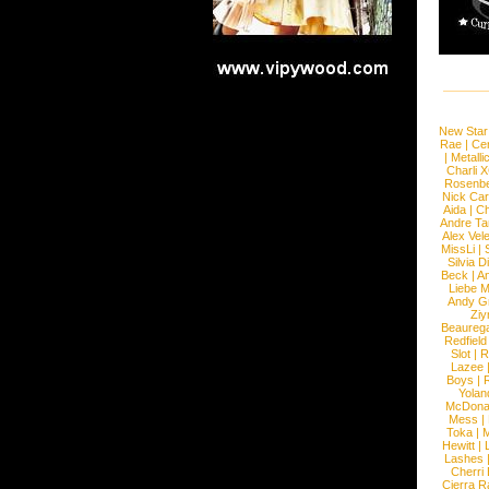
New Star
Rae
|
Cen
|
Metalli
Charli 
Rosenb
Nick Car
Aida
|
Ch
Andre Ta
Alex Vel
MissLi
|
Silvia D
Beck
|
An
Liebe M
Andy G
Ziy
Beaureg
Redfield
Slot
|
R
Lazee
Boys
|
R
Yolan
McDona
Mess
|
Toka
|
M
Hewitt
|
L
Lashes
Cherri
Cierra R