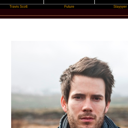
avis Scott
Future
Slayyyer
New Star Statements / Johannes Stra