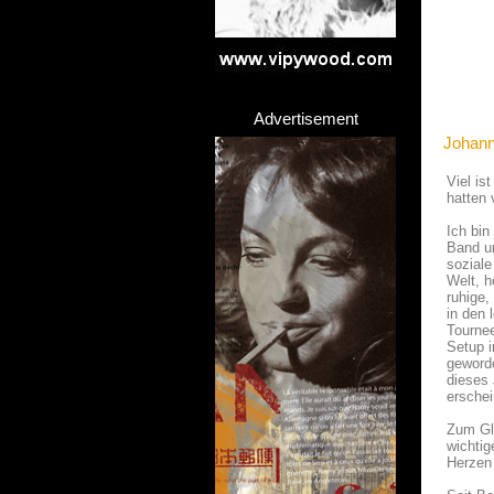
Advertisement
Johann
Viel is
hatten 
Ich bin
Band un
soziale
Welt, h
ruhige,
in den 
Tournee
Setup i
geword
dieses 
erschei
Zum Glü
wichtig
Herzen 