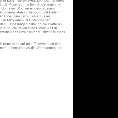
her Lane, NielsFrevert, Dirk Darmstädter)
er Erde Musik zu machen. Angefangen hat
ns dort zwei Wochen eingeschlossen,
nstrumentalisten in Hamburg und Berlin im
n Rice, Tina Dico, Teitur) Bläser
vier Mitgliedern des isländischen
den. Eingesungen habe ich die Platte an
urg, die italienische Einsamkeit in
partment eines New Yorker Musiker-Freundes
h freue mich auf tolle Festivals und eine
inem Leben und das die Veränderung und