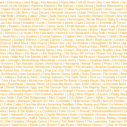
ard
|
Dolcenera
|
Jake Bugg
|
Kris Menace
|
Rainy Milo
|
Jeff M Dixon
|
Any Color Black
|
Yen
erski
|
A Life Divided
|
Ramona Rotstich
|
Mia Diekow
|
Linda Hesse
|
Soehne Mannheims
|
I
|
Ntjam Rosie
|
Flavia Coelho
|
Sandra Nkake
|
Follow YourInstinct
|
Lauter Leben
|
Jaqee
|
ea
|
Nena
|
Olly Murs
|
Toya DeLazy
|
Amanda Jenssen
|
Eddie TheGun
|
Neon Dogs
|
Grim
|
Wild Belle
|
Anthony Callea
|
Zibbz
|
Sade Serena
|
Jack Savoretti
|
Richard Orlinski
|
Aino V
Jonas Myrin
|
Youthkills
|
ZAZ
|
The Deer Tracks
|
Kensington
|
Nicole Musoni
|
Baby K
|
Ampl
Last Like Deep
|
Kodaline
|
Lorde
|
Tomorrow´s World
|
Claire
|
Jessie J
|
Emmelie de Forest
ilder
|
Eklipse
|
Sharon Doorson
|
Carlos Vives
|
Emilie Autumn
|
Jesper Munk
|
Lady A
|
Ryan
d Dagger
|
Stephanie Neigel
|
Megaloh
|
NONONO
|
The Strypes
|
Bahar
|
Mad Heart
|
Danie
la
|
Johnossi
|
Le Youth
|
The Civil Wars
|
Heinrich von Handzahm
|
Rag Dolls
|
Nelson
|
Ellip
|
Jarell Perry
|
Ivy Quainoo
|
Crystal Fighters
|
Capital Cities
|
Gregory Porter
|
Club8
|
Shane
e Johnson
|
Garland Jeffreys
|
Gerald Clayton
|
Lescop
|
James Blunt
|
Hugh Laurie
|
London 
 Onassis
|
Wes Mack
|
Ben Pearce
|
Antun Opic
|
KC Da Rookee
|
Harleighblu
|
Ife Mora
|
Ag
vonne Catterfeld
|
Cody Simpson
|
Dapayk and Padberg
|
Patricia Kaas
|
PAPA
|
Junkista
|
S
Muse
|
Fefe Dobson
|
The Bloody Nerve
|
Hey Ocean!
|
Boyzone
|
Charles Bradley
|
Isac Elli
Ekko
|
Aloe Blacc
|
Flo Bauer
|
Like Swimming
|
The Brew
|
R5 Group
|
Shawn The Savage Ki
|
Jenix
|
Wille And The Bandits
|
MO
|
Style Of Eye
|
Paint Me Picasso
|
Susanne Blech
|
Pape
aith
|
Oonagh
|
Vandenbergs MoonKings
|
Ozark Henry
|
Nessi
|
Jonathan Kluth
|
Die Happy
p Runners
|
Two Wooden Stones
|
Anna Aaron
|
Herzdame
|
Animal Trainer
|
Pixies
|
IVO
|
Ste
o Bielecki
|
Otto Normal
|
Pentatonix
|
Sophie Hunger
|
The Arkanes
|
Amando Quattrone
|
La
lle Farben feat. Graham Candy
|
Doja Cat
|
Eat The Gun
|
Douglas Greed
|
Marmozets
|
J K
|
Synthkartell
|
Ham Sandwich
|
Fiona Bevan
|
Aneta Sablik
|
Duke Dumont
|
Flip Grater
|
Bing
om
|
Indiana
|
Sofi de la Torre
|
George Ioannou
|
The Dark Tenor
|
Tove Lo
|
Example
|
Foxes
 Trick
|
Eau Rouge
|
Michel van Dyke
|
Michel De Biasio
|
Gregor Meyle
|
My First Band
|
Zi
city
|
Eisenhauer
|
Woody Pitney
|
A Great Big World
|
Sam Smith
|
ANSA
|
La Rochelle Band
hak
|
Porter Robinson
|
Iggy and The German Kids
|
Iyeoka
|
The Majority Says
|
Klangkaruss
 Heldens
|
Steve Angello
|
As Animals
|
Kyla La Grange
|
Fenech Soler
|
RUEFUES
|
BAP
|
Co
race
|
Adrenaline Rush
|
Tom Gaebel
|
Seether
|
Laing
|
Mirel Wagner
|
Kovacs
|
Robby Mari
vous Nellie
|
Dee Dee Bridgewater
|
Alice Cooper
|
Juli
|
Adam Cohen
|
Nihils
|
James Francis 
ns
|
Vegas
|
Maraaya
|
Wretch 32
|
Mrs. Greenbird
|
Till Broenner
|
NazB
|
SerGIO Fertitta
|
r
|
Colbie Caillat
|
Conchita Wurst
|
Smashing Satellites
|
Max Raabe and Palast Orchester
|
|
Josef Salvat
|
Acollective
|
From Kid
|
Alexa Feser
|
Wyclef Jean
|
C.J.Ramone
|
Monsterhea
neka
|
Swiss & Die Andern
|
La Confianza
|
Tune Circus
|
I Prevail
|
SomeKindaWonderful
|
Gr
 Years
|
Hardwell
|
Calvin Harris
|
Charlie Winston
|
Emin
|
Olympique
|
Europe
|
Neonschwar
Queens
|
Pentatones
|
Kafka Tamura
|
Boxer
|
Death Team
|
Madeon
|
Lindsey Stirling
|
Imagi
sh
|
Ellie Goulding
|
Morgan James
|
Torres
|
The Sinful Saints
|
The Legendary Tigerman
|
R
rkynd
|
SuperScum
|
Martin Luke Brown
|
Faith Evans
|
MiA Mieze
|
Alesso
|
Coeur de Pirate