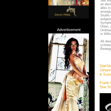
Seit Be
an dem 
alles i
arrangi
Studio 
aufgeno
Symphon
Orten,
Advertisement
Umbrien
in Will
All die
schöne
Bewegun
StarSt
Johann
& Sus
Frank 
Star S