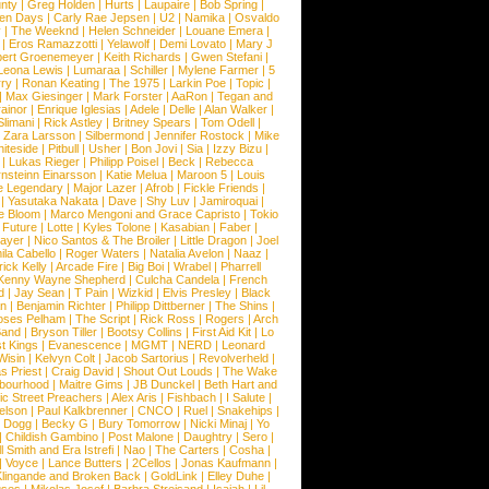
nty
|
Greg Holden
|
Hurts
|
Laupaire
|
Bob Spring
|
een Days
|
Carly Rae Jepsen
|
U2
|
Namika
|
Osvaldo
y
|
The Weeknd
|
Helen Schneider
|
Louane Emera
|
|
Eros Ramazzotti
|
Yelawolf
|
Demi Lovato
|
Mary J
bert Groenemeyer
|
Keith Richards
|
Gwen Stefani
|
Leona Lewis
|
Lumaraa
|
Schiller
|
Mylene Farmer
|
5
ry
|
Ronan Keating
|
The 1975
|
Larkin Poe
|
Topic
|
|
Max Giesinger
|
Mark Forster
|
AaRon
|
Tegan and
ainor
|
Enrique Iglesias
|
Adele
|
Delle
|
Alan Walker
|
Slimani
|
Rick Astley
|
Britney Spears
|
Tom Odell
|
|
Zara Larsson
|
Silbermond
|
Jennifer Rostock
|
Mike
iteside
|
Pitbull
|
Usher
|
Bon Jovi
|
Sia
|
Izzy Bizu
|
|
Lukas Rieger
|
Philipp Poisel
|
Beck
|
Rebecca
nsteinn Einarsson
|
Katie Melua
|
Maroon 5
|
Louis
e Legendary
|
Major Lazer
|
Afrob
|
Fickle Friends
|
|
Yasutaka Nakata
|
Dave
|
Shy Luv
|
Jamiroquai
|
e Bloom
|
Marco Mengoni and Grace Capristo
|
Tokio
|
Future
|
Lotte
|
Kyles Tolone
|
Kasabian
|
Faber
|
ayer
|
Nico Santos & The Broiler
|
Little Dragon
|
Joel
la Cabello
|
Roger Waters
|
Natalia Avelon
|
Naaz
|
rick Kelly
|
Arcade Fire
|
Big Boi
|
Wrabel
|
Pharrell
Kenny Wayne Shepherd
|
Culcha Candela
|
French
d
|
Jay Sean
|
T Pain
|
Wizkid
|
Elvis Presley
|
Black
n
|
Benjamin Richter
|
Philipp Dittberner
|
The Shins
|
ses Pelham
|
The Script
|
Rick Ross
|
Rogers
|
Arch
Band
|
Bryson Tiller
|
Bootsy Collins
|
First Aid Kit
|
Lo
t Kings
|
Evanescence
|
MGMT
|
NERD
|
Leonard
Wisin
|
Kelvyn Colt
|
Jacob Sartorius
|
Revolverheld
|
s Priest
|
Craig David
|
Shout Out Louds
|
The Wake
bourhood
|
Maitre Gims
|
JB Dunckel
|
Beth Hart and
c Street Preachers
|
Alex Aris
|
Fishbach
|
I Salute
|
Nelson
|
Paul Kalkbrenner
|
CNCO
|
Ruel
|
Snakehips
|
 Dogg
|
Becky G
|
Bury Tomorrow
|
Nicki Minaj
|
Yo
|
Childish Gambino
|
Post Malone
|
Daughtry
|
Sero
|
 Smith and Era Istrefi
|
Nao
|
The Carters
|
Cosha
|
|
Voyce
|
Lance Butters
|
2Cellos
|
Jonas Kaufmann
|
lingande and Broken Back
|
GoldLink
|
Elley Duhe
|