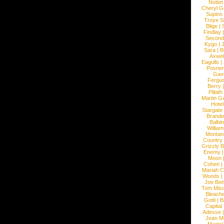
Nottet
Cheryl G
Supino
Troye S
Blige
|
Findlay
Second
Kygo
|
J
Sara
|
Bi
Axwel
Eagulls
|
Posner
Gav
Fergu
Berry
Pillath
Martin Ga
Hotel
Stargate
Brande
Balbi
William
Montan
Country
Grizzly 
Enemy
Moon
Cohen
|
Mariah C
Woods
|
Joe Bo
Tom Mis
Bleach
Gotti
|
B
Capital
Adesse
Jean Mi