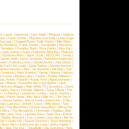
ck Lamar
|
Madonna
|
Zayn Malik
|
Rihanna
|
Addison
ones
|
Frank Gerber
|
Machine Gun Kelly
|
Lady Gaga
Dua Lipa
|
Chappell Roan
|
Dolly Parton
|
Billie Eilish
|
ico Rosberg
|
Frank Gerber
|
Ina Mueller
|
Marianne
 Denalane
|
Fredrika Stahl
|
Silvia Kainka
|
Kitty Kat
|
|
Jack Culcay
|
Gabo
|
Katharine Mehrling
|
Shakura
|
Ekaterina More
|
Slash
|
81db
|
MOOJAH
|
Genta
|
Cashier No9
|
Joyce Jonathan
|
Sunshine Anderson
|
ansen
|
Francisca Urio
|
Claudia Acuna
|
Julia Dietze
|
dy Ford
|
Ani Lorak
|
Sonja Zietlow
|
Sunrise Avenue
|
Simone Kermes
|
Klee
|
Vic Anselmo
|
Kai Ebel
|
Tom
a Teodosiu
|
Peter Ruetten
|
Yakoto
|
Marina Celeste
|
e Fraser
|
Madina Lake
|
Caethe
|
Robbie Williams
|
sto
|
Amber Rubarth
|
Randy Ford
|
Appassionante
|
noz
|
Ilhama
|
Ruxandra Bar
|
Lina Button
|
Jack
|
Veronica Maggio
|
Plain White TS
|
Scorpions
|
Davis
nspiel
|
Zayra
|
Principe Valiente
|
Tying Tiffany
|
The
e
|
Ivi Adamou
|
Johannes Cordes
|
YaHa
|
Gerina
|
dos
|
Parov Stelar
|
Alex Mica
|
Milk Inc
|
The Disco
|
Soluna Samay
|
Marco Carta
|
Eisbrecher
|
Celia
|
ooji
|
Laurence Jenkell
|
Lovex
|
Willy Moon
|
Tara
ana
|
The BossHoss
|
DJane HouseKat
|
Official Hot
t Wery
|
The Mynabirds
|
Timomatic
|
Nahiba
|
Matt
iller
|
Axel Tony
|
Jasmine Kara
|
Tape Five
|
Emma
|
Bobby Womack
|
Fun
|
Loreen
|
Iona Blum
|
Bat for
Hart
|
Leslie Clio
|
Sharon Doorson
|
Taryn Manning
|
|
Neon Hitch
|
Kobra and the Lotus
|
Arthur Higelin
|
ly
|
Skip The Use
|
TinkaBelle
|
Ola Svensson
|
Nick