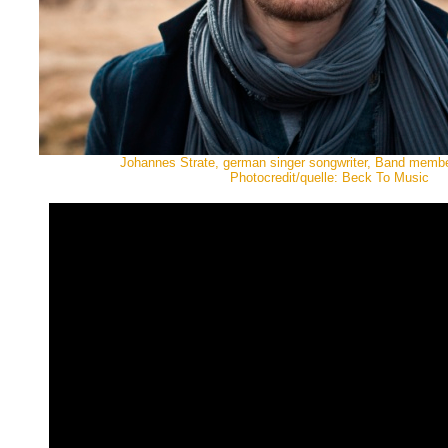
Johannes Strate, german singer songwriter, Band membe
Photocredit/quelle: Beck To Music