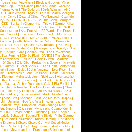
|
Destination Anywhere
|
Black and Jones
|
Alina
cona Pop
|
Emeli Sande
|
Bastian Baker
|
Caroline
Thomas Azier
|
The Dollyrots
|
Bella Wagner
|
Alt-J
|
es
|
Olafur Arnalds
|
Rykka
|
Le Kid
|
Marco Mengoni
|
enna
|
Como
|
Coastal Cities
|
Too Tangled
|
Gabrielle
ify Dot
|
PHONOFLaKES
|
ME the Band
|
Margaret
|
CSS
|
Benjamin Clementine
|
Tricky
|
Carmen Villain
 Sheridan
|
Juveniles
|
Hot Chelle Rae
|
SIRPAUL
|
l Schumacher
|
Ana Popovic
|
ZZ Ward
|
The Frown
|
hant
|
Vanbot
|
Josephina
|
Prime Circle
|
Martin and
 Filan
|
Siri Svegler
|
Milky Chance
|
Atlas Genius
|
Grammar
|
Keith Urban
|
Jamie Cullum
|
Kreuz Ost
|
nes Obel
|
Cher
|
Qasim
|
Gesaffelstein
|
Percival
|
ay Lou Lou
|
Water Knot
|
George Ezra
|
Family of the
ot
|
Carlprit
|
Gala
|
Vienna Ditto
|
The Graveltones
|
d
|
La Femme
|
Die So Fluid
|
BANKS
|
The Majority
r Aeroplanes
|
Fallulah
|
David Guetta
|
Marteria
|
|
3A Band
|
Eric Bibb
|
Parka
|
Kris Bowers
|
Krewella
el Panther
|
I Heart Sharks
|
Cash Cash
|
Motorhead
urin Buser
|
Elaiza
|
John Newman
|
Low Roar
|
Bo
obe
|
Dieter Meier
|
Max Giesinger
|
Dame
|
Mehrzad
o Players
|
Melissa Lischer
|
Ricki-Lee
|
Highasakite
|
|
Kina Grannis
|
Santana
|
Ekat Bork
|
Steffen Linck
|
nc
|
Plasma
|
Amber Run
|
Anna Calvi
|
Ella Endlich
|
|
Foster the People
|
The Last Internationale
|
Chris
ell
|
The Pretty Reckless
|
Joe Bonamassa
|
ZHU
|
sby
|
G-Eazy
|
Russian Red
|
Martin Goldenbaum
|
a
|
Miss Bex
|
Spencer
|
Bam And Mr.Dero
|
Kopek
|
Gill
|
Unheilig
|
Nico And Vinz
|
Hozier
|
Jamie N
Sharron Levy
|
Tony Allen
|
Atari Teenage Riot
|
The
Matt Simons
|
Cazzette
|
Mynga and Cosmo Klein
|
rt
|
OMI
|
David Pfeffer
|
Valentine
|
Dillon Cooper
|
Ex
aziella Schazad
|
Beyond The Black
|
Philip George
|
z
|
Stefanie Heinzmann
|
Karen Harding
|
Christine &
ne Dragons
|
Shake Shake Go
|
Anti Social Media
|
obert Redweik
|
Pool
|
Tagtraeumer
|
Andreas Moe
|
|
Lena MeyerLandrut
|
Francesca Belmonte
|
Loic