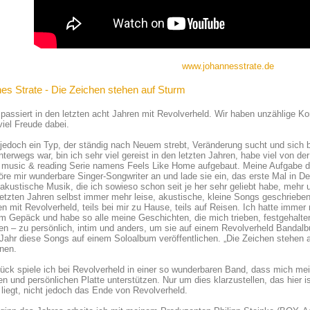
www.johannesstrate.de
es Strate - Die Zeichen stehen auf Sturm
t passiert in den letzten acht Jahren mit Revolverheld. Wir haben unzählige Kon
viel Freude dabei.
 jedoch ein Typ, der ständig nach Neuem strebt, Veränderung sucht und sich
terwegs war, bin ich sehr viel gereist in den letzten Jahren, habe viel von d
 music & reading Serie namens Feels Like Home aufgebaut. Meine Aufgabe dab
öre mir wunderbare Singer-Songwriter an und lade sie ein, das erste Mal in De
 akustische Musik, die ich sowieso schon seit je her sehr geliebt habe, me
letzten Jahren selbst immer mehr leise, akustische, kleine Songs geschriebe
n mit Revolverheld, teils bei mir zu Hause, teils auf Reisen. Ich hatte immer
m Gepäck und habe so alle meine Geschichten, die mich trieben, festgehalte
en – zu persönlich, intim und anders, um sie auf einem Revolverheld Band
Jahr diese Songs auf einem Soloalbum veröffentlichen. „Die Zeichen stehen 
nen.
ck spiele ich bei Revolverheld in einer so wunderbaren Band, dass mich mein
en und persönlichen Platte unterstützen. Nur um dies klarzustellen, das hier i
liegt, nicht jedoch das Ende von Revolverheld.