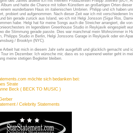
ginn des Jahres arbeite ich mit meinem Produzenten Philipp Steinke (BOY, As
Album und hatte die Chance mit tollen Künstlern an großartigen Orten dies
n einem wunderbaren Haus im italienischen Umbrien. Philipp und ich haben u
ert, probiert und aufgenommen. Nach dieser Zeit war ich mit verschiedenen I
und bin gerade zurück aus Island, wo ich mit Helgi Jonsson (Sigur Ros, Damie
mmen habe. Helgi hat für meine Songs auch die Streicher arrangiert, die von 
ieorchesters im legendären Greenhouse Studio in Reykjavik eingespielt wur
 wo die Stimmung gerade passte. Dies war manchmal mein Wohnzimmer in Hamb
, Philipps Studio in Berlin, Helgi Jonssons Garage in Reykjavik oder ein A
iamsburg / Brooklyn (NYC).
se Arbeit hat mich in diesem Jahr sehr ausgefüllt und glücklich gemacht und ic
 Tour im Dezember. Ich wünsche mir, dass es so spannend weiter geht in me
g meine stetigen Begleiter bleiben.
atements.com möchte sich bedanken bei:
es Strate
anne Beck ( BECK TO MUSIC )
Gerber
tatement / Celebrity Statements