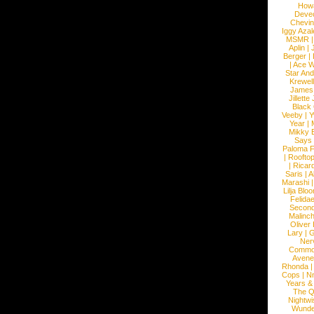
How
Devec
Chevin
Iggy Azal
MSMR
Aplin
|
Berger
|
|
Ace W
Star An
Krewel
James
Jillett
Black
Veeby
|
Y
Year
|
Mikky 
Says
Paloma F
|
Roofto
|
Ricard
Saris
|
A
Marashi
Lilja Blo
Felidae
Second
Malinc
Oliver
Lary
|
G
Ner
Commo
Avene
Rhonda
Cops
|
N
Years &
The 
Nightwi
Wunde