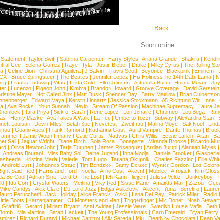
Back
Soon online ...
 Statement:
Taylor Swift
|
Sabrina Carpenter
|
Harry Styles
|
Ariana Grande
|
Shakira
|
Kendri
tral Cee
|
Selena Gomez
|
Raye
|
Tyla
|
Justin Bieber
|
Drake
|
Miley Cyrus
|
The Rolling St
ca
|
Celine Dion
|
Christina Aguilera
|
J Balvin
|
Travis Scott
|
Beyonce
|
Blackpink
|
Eminem
|
XCX
|
Bruce Springsteen
|
The Beatles
|
Jennifer Lopez
|
His Holiness the 14th Dalai Lama
|
N
erg
|
Frauke Ludowig
|
Vitas
|
Frida Gold
|
Elke Jeinsen
|
Antonella Bucci
|
Heiner Meyer
|
Joy
ter
|
Lucenzo
|
Pigeon John
|
Kimbra
|
Brandon Howard
|
Groove Coverage
|
David Gerstein
ristine Mayer
|
Not Called Jinx
|
Matt Dusk
|
Spencer Day
|
Barry Manilow
|
Brian Culbertson
nnenberger
|
Edward Maya
|
Kerstin Linnartz
|
Jessica Stockmann
|
A5 Richtung Wir
|
Inna
|
ea
|
Ava Rocks
|
Youn Sunnah
|
Nevio
|
Stream Of Passion
|
Machinae Supremacy
|
Laura J
Shonlock
|
Tara Priya
|
Sick of Sarah
|
Rene Lopez
|
Lori Jenaire
|
Chromeo
|
Lou Bega
|
Ran
ias
|
Henry Maske
|
Ava Takes A Walk
|
La Fee
|
Umberto Tozzi
|
Subway
|
Alexandra Stan
|
nett Louisan
|
Devin Miles
|
Selah Sue
|
Neverest
|
Zweitfrau
|
Malina Moye
|
Sak Noel
|
Lind
inou
|
Guano Apes
|
Frank Ramond
|
Katharina Gast
|
Aural Vampire
|
Dante Thomas
|
Brook
rammer
|
Jamie Woon
|
Imany
|
Catie Curtis
|
Mattyas
|
Chris Willis
|
Betsie Larkin
|
Aitan
|
Ba
net Sali
|
Jaguar Wright
|
Diane Birch
|
Sola Rosa
|
Bonaparte
|
Miranda Brooke
|
Ricardo Mu
ard
|
Olivia NewtonJohn
|
Tarja Turunen
|
James Rosenquist
|
Ardian Bujupi
|
Alannah Myles
|
Andreas Bourani
|
Miss Baby Sol
|
Deine Jugend
|
Inna Modja
|
Daniela Brooker
|
Glasperle
asheeda
|
Kristina Maria
|
Valerie
|
Tom Hugo
|
Tatiana Okupnik
|
Charles Fazzino
|
Ellie Whit
|
Android Lust
|
Johannes Strate
|
Tim Bendzko
|
Samy Deluxe
|
Wynter Gordon
|
Los Colora
ight Said Fred
|
Harris and Ford
|
Noelia
|
Arno Cost
|
Akcent
|
Mobilee
|
Afrojack
|
Kim Gloss
da Be Cool
|
Adrian Sina
|
Lord Of The Lost
|
Ich Kann Fliegen
|
Julissa Veloz
|
Donkeyboy
|
T
ld
|
Ida Corr
|
Crystal Waters
|
Medina
|
Viky Red
|
Sisse Marie
|
Amanda Mair
|
Zazou
|
Oce
Mike Candys
|
Alex Clare
|
DJ Lord Jazz
|
Edgar Askelovic
|
Akcent
|
Yuna
|
Serebro
|
Lauren
auro Perucchetti
|
Jack Holiday
|
Alice Francis
|
Avicii
|
Lana Del Rey
|
Patrick Miller
|
Radio K
ittle Boots
|
Katzenjammer
|
Of Monsters and Men
|
Triggerfinger
|
Mic Donet
|
Noah Stewart
|
Graffiti6
|
Gerard
|
Miriam Bryant
|
Asaf Avidan
|
Jessie Ware
|
Swedish House Mafia
|
Beth 
 Bomb
|
Mia Martina
|
Sarah Hackett
|
The Young Professionals
|
Caro Emerald
|
Bryan Ferry
amirez
|
Richard Durand
|
Michael Canitrot
|
Ally Sereda
|
Miu
|
Death by Chocolate
|
Deap Val