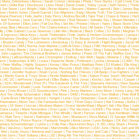
|
Mans Zelmerloew
|
Alesso
|
Sarah Connor
|
Aminata
|
Phela
|
Tove Styrke
|
Cold Creek Cou
reen
|
Delta Rae
|
Disclosure
|
Lions Head
|
David Zowie
|
Tobey Lucas
|
Seth Sentry
|
Thirt
|
Joe Stone
|
Lizz Wright
|
Niila
|
Bryan Adams
|
Stevans
|
Matteo Capreoli
|
Sido
|
James Ba
ivan
|
Kelvin Jones
|
David Garrett
|
Gin Wigmore
|
Ewig
|
Mumiy Troll
|
The Common Linnets
Shana Pearson
|
Felix Jaehn
|
Katy Perry
|
Andrea Bocelli
|
Take That
|
Chase & Status
|
Her
|
Neil Thomas
|
Jack Garratt
|
The Libertines
|
Rod Stewart
|
Seinabo Sey
|
Shawn Mendes
|
s Of Summer
|
Elton John
|
Fall Out Boy
|
Set Mo
|
Pristine
|
Nisse
|
Yates
|
Black Stone Cher
onas Blue
|
Alessia Cara
|
The Chainsmokers
|
Fleur East
|
All Saints
|
The Souls
|
Killerpilze
lly
|
Ollie Gabriel
|
Lucas Newman
|
Little Mix
|
Moderat
|
Black Coffee
|
DJ BoBo
|
Meghan Tr
 & Ingrosso
|
Alicia Keys
|
Justin Timberlake
|
Felix Jaehn & Herbert Groenemeyer
|
Lamiya 
Johannes Oerding
|
Calvin Harris and Rihanna
|
The Beauty Of Gemina
|
Zucchero
|
Fergie
|
Brooke Candy
|
The Lumineers
|
Annisokay
|
G-Easy & Jeremih
|
Flight Brigade
|
Jacob Wh
in DeGraw
|
MIA
|
Norma Jean Martine
|
Laith Al-Deen
|
Daya
|
Fifth Harmony
|
Kings of Leon
son
|
Ricky Martin
|
Juicy J & Kanye West
|
Rag N Bone Man
|
Sting
|
Solange Knowles
|
Thor
|
John Legend
|
The Chemical Brothers
|
James Arthur
|
Poets Of The Fall
|
Stefflon Don
|
Th
|
Alma
|
LaBrassBanda
|
Luke Christopher
|
Estikay
|
Von Welt
|
Sigala
|
Melanie C
|
Big Sean
rrix
|
Snakeships & MO
|
Louka
|
Depeche Mode
|
Pohlmann
|
Levina
|
Amanda
|
LCAW
|
Th
|
Peter Maffay
|
Highly Suspect
|
Kenay
|
Max Prosa
|
Matthias Reim
|
DJ Khaled
|
Elle King
|
Joey Badass
|
Gretta Ray
|
Sameday Records
|
Beth Ditto
|
Falco
|
Quinn Sullivan
|
John M
nstein
|
Jennifer Hudson
|
Noah Cyrus
|
Nothing But Thieves
|
Olli Banjo
|
Foo Fighters
|
Cami
na
|
Martin Garrix & Troye Sivan
|
Kirstin Maldonado
|
Train
|
Kaiser Franz Josef
|
Michael Pat
s
|
AC DC
|
dePresno
|
Superfruit
|
Elles Bailey
|
Nick Jonas
|
Kesha
|
Jain
|
Russ
|
Casper
|
a
|
SZA
|
Wunderwelt
|
Prinz Pi
|
The Gardener & The Tree
|
Shamans Harvest
|
Hare Squea
 Communion
|
Khalid
|
Louis Tomlinson
|
Grace Carter
|
AJR
|
Declan McKenna
|
Tom Grenna
Bear
|
Chris Brown
|
LCD Soundsystem
|
Pink
|
Jessy Martens
|
Joon Moon
|
Jonny Lang
|
Mo
|
Ace Tee
|
Antje Schomaker
|
Walk The Moon
|
OMD
|
Prettymuch
|
Tom Walker
|
Pete Wolf 
|
Carla Bruni
|
Michael Jackson
|
Yungen
|
Lena
|
Guy Sebastian
|
Gavin James
|
Janice
|
Los
Haematom
|
Moon Taxi
|
Die Fantastischen Vier
|
Three Days Grace
|
Nat Conway
|
AuRa
|
arey
|
10 Years
|
Lecrae
|
Abraham Mateo
|
Grace VanderWaal
|
Miguel
|
fab
|
Ria Mae
|
Juda
Clara Louise
|
Mario Novembre
|
Oren Lavie
|
The Vaccines
|
G4SHI
|
The Voidz
|
The Neigh
namassa
|
Tinashe
|
Kylie Minogue
|
The Wholls
|
Skott
|
Parson James
|
Susi Kentikian
|
Mani
ch
|
Matt Terry
|
Saxon
|
Nakhane
|
Nicky Jam
|
Mustasch
|
Deva Mahal
|
21 Savage
|
Willie 
ers
|
Maluma
|
Prince Royce
|
Fantastic Negrito
|
Anna Leone
|
Leon Bridges
|
OK Kid
|
Snoop
arbara Schoeneberger
|
Lykke Li
|
Folly Rae
|
Backstreet Boys
|
K 391
|
Amy Shark
|
Preme
 Bra
|
VanJess
|
Samm Henshaw
|
Marshmello
|
Alice Merton
|
LEA
|
Joris
|
Nicky Jam and Will
|
Wet
|
Justin Jesso
|
Marteria and Casper
|
The Internet
|
Jeyz and Calo
|
Tina Guo
|
Lowes
chel Jarre
|
Tash Sultana
|
Ilira
|
LSD
|
Bring Me The Horizon
|
Marcus and Martinus
|
Delil
|
K