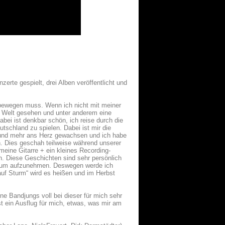
zerte gespielt, drei Alben veröffentlicht und
 bewegen muss. Wenn ich nicht mit meiner
er Welt gesehen und unter anderem eine
ei ist denkbar schön, ich reise durch die
utschland zu spielen. Dabei ist mir die
hr und mehr ans Herz gewachsen und ich habe
n. Dies geschah teilweise während unserer
 meine Gitarre + ein kleines Recording-
n. Diese Geschichten sind sehr persönlich
album aufzunehmen. Deswegen werde ich
auf Sturm“ wird es heißen und im Herbst
e Bandjungs voll bei dieser für mich sehr
st ein Ausflug für mich, etwas, was mir am