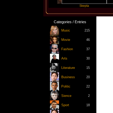
Katseye
Skepta
Tr
Categories / Entries
Music
215
Movie
46
Fashion
37
Arts
30
Literature
15
Business
20
Politic
22
Sience
2
Sport
18