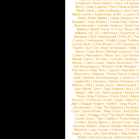
Ferguson
|
Ricky Martin
|
Juicy J & Kany
Berry
|
John Legend
|
The Chemical Broth
Pillath
|
Alma
|
LaBrassBanda
|
Luke Chris
Martin Garrix
|
Snakeships & MO
|
Louka
|
D
Hotel
|
Peter Maffay
|
Highly Suspect
|
K
Stargate
|
Joey Badass
|
Gretta Ray
|
Samed
Brandenstein
|
Jennifer Hudson
|
Noah Cy
Balbina
|
Martin Garrix & Troye Sivan
|
Ki
Williams
|
AC DC
|
dePresno
|
Superfruit
|
Montana
|
SZA
|
Wunderwelt
|
Prinz Pi
|
The
Country Communion
|
Khalid
|
Louis Tomlin
Grizzly Bear
|
Chris Brown
|
LCD Soundsys
Enemy
|
Ace Tee
|
Antje Schomaker
|
Walk 
Moon
|
Carla Bruni
|
Michael Jackson
|
Yu
Cohen
|
Haematom
|
Moon Taxi
|
Die Fantas
Mariah Carey
|
10 Years
|
Lecrae
|
Abraham
Woods
|
Clara Louise
|
Mario Novembre
|
Or
Joe Bonamassa
|
Tinashe
|
Kylie Minogue
Tom Misch
|
Matt Terry
|
Saxon
|
Nakhane
|
Bleachers
|
Maluma
|
Prince Royce
|
Fanta
Gotti
|
Barbara Schoeneberger
|
Lykke Li
|
Capital Bra
|
VanJess
|
Samm Henshaw
|
M
Adesse
|
Wet
|
Justin Jesso
|
Marteria and 
Jean Michel Jarre
|
Tash Sultana
|
Ilira
|
LS
Magic!
|
Silk City
|
Avril Lavigne
|
Shotty H
Peep
|
King Princess
|
Flora Cash
|
Maxw
Ronson
|
Professor Green
|
Zedd
|
Ward T
Alive
|
Maggie Rogers
|
Koffee
|
Yung Pinch
Dendemann
|
Cage The Elephant
|
Avantas
Cash
|
David Bowie
|
Miles Davis
|
Bob Dyla
|
Logic
|
Shaggy
|
Kyd The Band
|
Bakerm
Conan Gray
|
Tyler Childers
|
Freya Ridin
Fender
|
Benny Blanco
|
Sheryl Crow
|
Sea
Summer Walker
|
Marius Mueller-Westernh
Blowfish
|
Luke Combs
|
Celeste
|
Oh Won
Dagny
|
Easy Life
|
Bob Marley
|
Mae Muller
Mabel
|
Arizona Zervas
|
Anica Russo
|
B