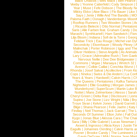
Black Onassis
|
Wes Mack
|
Ben Pearce
Veeby
|
Yvonne Catterfeld
|
Cody Simpson
|
Year
|
Muse
|
Fefe Dobson
|
The Bloody N
Mikky Ekko
|
Aloe Blacc
|
Flo Bauer
|
Like
Says
|
Jenix
|
Wille And The Bandits
|
MO
Paloma Faith
|
Oonagh
|
Vandenbergs Moon
|
Rooftop Runners
|
Two Wooden Stones
|
A
|
Ricardo Bielecki
|
Otto Normal
|
Pentatoni
Saris
|
Alle Farben feat. Graham Candy
|
Do
Marashi
|
Synthkartell
|
Ham Sandwich
|
Fio
Lilja Bloom
|
Indiana
|
Sofi de la Torre
|
Georg
Felidae Trick
|
Eau Rouge
|
Michel van Dy
Secondcity
|
Eisenhauer
|
Woody Pitney
|
A
Malinchak
|
Porter Robinson
|
Iggy and Th
Oliver Heldens
|
Steve Angello
|
As Animal
Lary
|
Grace
|
Adrenaline Rush
|
Tom Gaeb
Nervous Nellie
|
Dee Dee Bridgewater
|
Commons
|
Vegas
|
Maraaya
|
Wretch 32
Avener
|
Colbie Caillat
|
Conchita Wurst
|
Rhonda
|
Josef Salvat
|
Acollective
|
From Ki
Cops
|
Nneka
|
Swiss & Die Andern
|
La Conf
Years & Years
|
Hardwell
|
Calvin Harris
|
Ch
The Queens
|
Pentatones
|
Kafka Tamura
Nightwish
|
Ellie Goulding
|
Morgan James
Wunderkynd
|
SuperScum
|
Martin Luke 
Nottet
|
Mans Zelmerloew
|
Alesso
|
Sarah
Cheryl Green
|
Delta Rae
|
Disclosure
|
Lion
Supino
|
Joe Stone
|
Lizz Wright
|
Niila
|
Br
Troye Sivan
|
Kelvin Jones
|
David Garrett
Blige
|
Shana Pearson
|
Felix Jaehn
|
Katy 
Findlay
|
Neil Thomas
|
Jack Garratt
|
The L
Seconds Of Summer
|
Elton John
|
Fall Ou
Kygo
|
Jonas Blue
|
Alessia Cara
|
The Cha
Sara
|
Billy
|
Ollie Gabriel
|
Lucas Newman
Axwel & Ingrosso
|
Alicia Keys
|
Justin Ti
Eagulls
|
Johannes Oerding
|
Calvin Harris 
Posner
|
Brooke Candy
|
The Lumineers
|
Gavin DeGraw
|
MIA
|
Norma Jean Mart