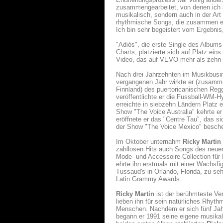
zusammengearbeitet, von denen ich se
musikalisch, sondern auch in der Art
rhythmische Songs, die zusammen ein
Ich bin sehr begeistert vom Ergebnis
"Adiós", die erste Single des Albums
Charts, platzierte sich auf Platz ein
Video, das auf VEVO mehr als zehn Mi
Nach drei Jahrzehnten im Musikbusi
vergangenen Jahr wirkte er (zusammen
Finnland) des puertoricanischen Reg
veröffentlichte er die Fussball-WM-H
erreichte in siebzehn Ländern Platz 
Show "The Voice Australia" kehrte er
eröffnete er das "Centre Tau", das 
der Show "The Voice Mexico" besche
Im Oktober unternahm
Ricky Martin
zahllosen Hits auch Songs des neue
Mode- und Accessoire-Collection f
ehrte ihn erstmals mit einer Wachsf
Tussaud's in Orlando, Florida, zu seh
Latin Grammy Awards.
Ricky Martin
ist der berühmteste Ver
lieben ihn für sein natürliches Rhyth
Menschen. Nachdem er sich fünf Jahr
begann er 1991 seine eigene musikal