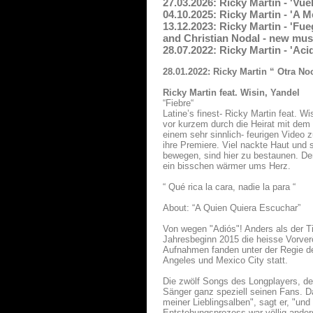
27.03.2026: Ricky Martin - 'Vu
04.10.2025: Ricky Martin - 'A 
13.12.2023: Ricky Martin - 'Fue
and Christian Nodal - new mus
28.07.2022: Ricky Martin - 'Ac
28.01.2022: Ricky Martin “ Otra N
Ricky Martin feat. Wisin, Yandel
“Fiebre“
Latine’s finest- Ricky Martin feat. W
vor kurzem durch die Heirat mit dem
einem sehr sinnlich- feurigen Video z
ihre Premiere. Viel nackte Haut und
bewegen, sind hier zu bestaunen. D
ein bisschen wärmer ums Herz.
“ Qué rica la cara, nadie la para “
About: “A Quien Quiera Escuchar”
Von wegen "Adiós"! Anders als der T
Jahresbeginn 2015 die heisse Vorver
Aufnahmen fanden unter der Regie de
Angeles und Mexico City statt.
Die zwölf Songs des Longplayers, des
Sänger ganz speziell seinen Fans. Da
meiner Lieblingsalben", sagt er, "un
Entstehungsprozess war völlig ander