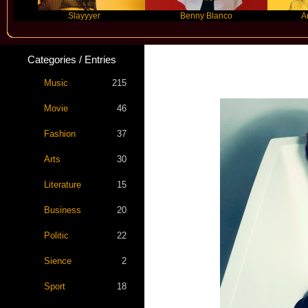
Slayyyer
Benny Blanco
Ariana Gr
Categories / Entries
Music
215
Movie
46
Fashion
37
Arts
30
Literature
15
Business
20
Politic
22
Sience
2
Sport
18