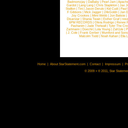
Badmomzjay
|
DaBaby
|
Pearl Jam
|
Apach
Gardot
|
Lang Lang
|
Chris Stapleton
|
Jax J
Stallion
|
Tini
|
Jason Derulo
|
Kid Cudi
|
Paul
F Gibbons
|
Mick Jagger
|
24kGoldn
|
Jan D
Joy Crookes
|
Mimi Webb
|
Jon Batiste
|
Disarstar
|
Shania Twain
|
Esther Graf
|
ree
6PM RECORDS
|
Olivia Rodrigo
|
Renee 
Pashanim
|
Jade Thirlwall
|
Tyler The Cre
Zartmann
|
Doechii
|
Lola Young
|
Zah1de
|
P
|
J. Cole
|
Frank Gerber
|
Mumford and Sons
Malcolm Todd
|
Noah Kahan
|
Ella 
Home
|
About StarStatement.com
|
Contact
|
Impressum
|
P
© 2009 + ® 2011, Star Statemen