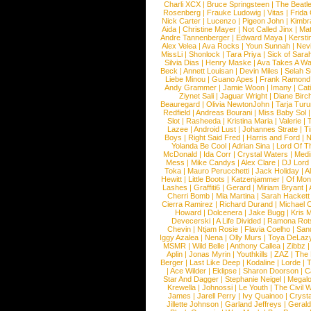
Charli XCX
|
Bruce Springsteen
|
The Beatl
Rosenberg
|
Frauke Ludowig
|
Vitas
|
Frida
Nick Carter
|
Lucenzo
|
Pigeon John
|
Kimbr
Aida
|
Christine Mayer
|
Not Called Jinx
|
Ma
Andre Tannenberger
|
Edward Maya
|
Kersti
Alex Velea
|
Ava Rocks
|
Youn Sunnah
|
Nev
MissLi
|
Shonlock
|
Tara Priya
|
Sick of Sara
Silvia Dias
|
Henry Maske
|
Ava Takes A Wa
Beck
|
Annett Louisan
|
Devin Miles
|
Selah 
Liebe Minou
|
Guano Apes
|
Frank Ramond
Andy Grammer
|
Jamie Woon
|
Imany
|
Cat
Ziynet Sali
|
Jaguar Wright
|
Diane Birc
Beauregard
|
Olivia NewtonJohn
|
Tarja Tur
Redfield
|
Andreas Bourani
|
Miss Baby Sol
Slot
|
Rasheeda
|
Kristina Maria
|
Valerie
|
Lazee
|
Android Lust
|
Johannes Strate
|
T
Boys
|
Right Said Fred
|
Harris and Ford
|
N
Yolanda Be Cool
|
Adrian Sina
|
Lord Of T
McDonald
|
Ida Corr
|
Crystal Waters
|
Medi
Mess
|
Mike Candys
|
Alex Clare
|
DJ Lord
Toka
|
Mauro Perucchetti
|
Jack Holiday
|
A
Hewitt
|
Little Boots
|
Katzenjammer
|
Of Mon
Lashes
|
Graffiti6
|
Gerard
|
Miriam Bryant
|
Cherri Bomb
|
Mia Martina
|
Sarah Hackett
Cierra Ramirez
|
Richard Durand
|
Michael C
Howard
|
Dolcenera
|
Jake Bugg
|
Kris 
Devecerski
|
A Life Divided
|
Ramona Rots
Chevin
|
Ntjam Rosie
|
Flavia Coelho
|
San
Iggy Azalea
|
Nena
|
Olly Murs
|
Toya DeLaz
MSMR
|
Wild Belle
|
Anthony Callea
|
Zibbz
Aplin
|
Jonas Myrin
|
Youthkills
|
ZAZ
|
The 
Berger
|
Last Like Deep
|
Kodaline
|
Lorde
|
|
Ace Wilder
|
Eklipse
|
Sharon Doorson
|
C
Star And Dagger
|
Stephanie Neigel
|
Megal
Krewella
|
Johnossi
|
Le Youth
|
The Civil 
James
|
Jarell Perry
|
Ivy Quainoo
|
Crysta
Jillette Johnson
|
Garland Jeffreys
|
Gerald