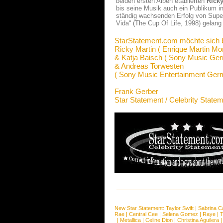
beiden ersten Alben etablierten
Ricky
bis seine Musik auch ein Publikum in
ständig wachsenden Erfolg von Super
Vida“ (The Cup Of Life, 1998) gelan
StarStatement.com möchte sich 
Ricky Martin ( Enrique Martin Mor
& Katja Baisch ( Sony Music Ge
& Andreas Torwesten
( Sony Music Entertainment Ge
Frank Gerber
Star Statement / Celebrity State
New Star Statement:
Taylor Swift
|
Sabrina C
Rae
|
Central Cee
|
Selena Gomez
|
Raye
|
T
|
Metallica
|
Celine Dion
|
Christina Aguilera