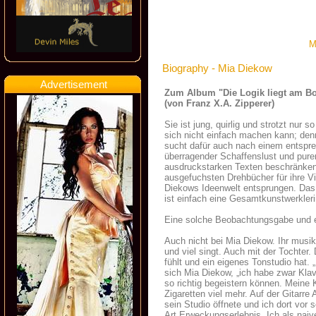
M
Biography - Mia Diekow
Advertisement
Zum Album "Die Logik liegt am B
(von Franz X.A. Zipperer)
Sie ist jung, quirlig und strotzt nur 
sich nicht einfach machen kann; denn
sucht dafür auch nach einem entspr
überragender Schaffenslust und purer
ausdruckstarken Texten beschränken.
ausgefuchsten Drehbücher für ihre V
Diekows Ideenwelt entsprungen. Das 
ist einfach eine Gesamtkunstwerkleri
Eine solche Beobachtungsgabe und ei
Auch nicht bei Mia Diekow. Ihr musik
und viel singt. Auch mit der Tochter.
fühlt und ein eigenes Tonstudio hat. 
sich Mia Diekow, „ich habe zwar Klavi
so richtig begeistern können. Meine K
Zigaretten viel mehr. Auf der Gitarr
sein Studio öffnete und ich dort v
Art Erweckungserlebnis. Ich als naive