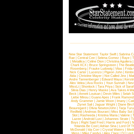
New Star Statement:
Taylor Swift
|
Sabrina C
Rae
|
Central Cee
|
Selena Gomez
|
Raye
|
T
|
Metallica
|
Celine Dion
|
Christina Aguilera
Charli XCX
|
Bruce Springsteen
|
The Beatl
Rosenberg
|
Frauke Ludowig
|
Vitas
|
Frida
Nick Carter
|
Lucenzo
|
Pigeon John
|
Kimbr
Aida
|
Christine Mayer
|
Not Called Jinx
|
Ma
Andre Tannenberger
|
Edward Maya
|
Kersti
Alex Velea
|
Ava Rocks
|
Youn Sunnah
|
Nev
MissLi
|
Shonlock
|
Tara Priya
|
Sick of Sara
Silvia Dias
|
Henry Maske
|
Ava Takes A Wa
Beck
|
Annett Louisan
|
Devin Miles
|
Selah 
Liebe Minou
|
Guano Apes
|
Frank Ramond
Andy Grammer
|
Jamie Woon
|
Imany
|
Cat
Ziynet Sali
|
Jaguar Wright
|
Diane Birc
Beauregard
|
Olivia NewtonJohn
|
Tarja Tur
Redfield
|
Andreas Bourani
|
Miss Baby Sol
Slot
|
Rasheeda
|
Kristina Maria
|
Valerie
|
Lazee
|
Android Lust
|
Johannes Strate
|
T
Boys
|
Right Said Fred
|
Harris and Ford
|
N
Yolanda Be Cool
|
Adrian Sina
|
Lord Of T
McDonald
|
Ida Corr
|
Crystal Waters
|
Medi
Mess
|
Mike Candys
|
Alex Clare
|
DJ Lord