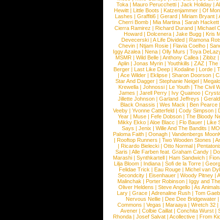
Toka
|
Mauro Perucchetti
|
Jack Holiday
|
A
Hewitt
|
Little Boots
|
Katzenjammer
|
Of Mon
Lashes
|
Graffiti6
|
Gerard
|
Miriam Bryant
|
Cherri Bomb
|
Mia Martina
|
Sarah Hackett
Cierra Ramirez
|
Richard Durand
|
Michael C
Howard
|
Dolcenera
|
Jake Bugg
|
Kris 
Devecerski
|
A Life Divided
|
Ramona Rots
Chevin
|
Ntjam Rosie
|
Flavia Coelho
|
San
Iggy Azalea
|
Nena
|
Olly Murs
|
Toya DeLaz
MSMR
|
Wild Belle
|
Anthony Callea
|
Zibbz
Aplin
|
Jonas Myrin
|
Youthkills
|
ZAZ
|
The 
Berger
|
Last Like Deep
|
Kodaline
|
Lorde
|
|
Ace Wilder
|
Eklipse
|
Sharon Doorson
|
C
Star And Dagger
|
Stephanie Neigel
|
Megal
Krewella
|
Johnossi
|
Le Youth
|
The Civil 
James
|
Jarell Perry
|
Ivy Quainoo
|
Crysta
Jillette Johnson
|
Garland Jeffreys
|
Gerald
Black Onassis
|
Wes Mack
|
Ben Pearce
Veeby
|
Yvonne Catterfeld
|
Cody Simpson
|
Year
|
Muse
|
Fefe Dobson
|
The Bloody N
Mikky Ekko
|
Aloe Blacc
|
Flo Bauer
|
Like
Says
|
Jenix
|
Wille And The Bandits
|
MO
Paloma Faith
|
Oonagh
|
Vandenbergs Moon
|
Rooftop Runners
|
Two Wooden Stones
|
A
|
Ricardo Bielecki
|
Otto Normal
|
Pentatoni
Saris
|
Alle Farben feat. Graham Candy
|
Do
Marashi
|
Synthkartell
|
Ham Sandwich
|
Fio
Lilja Bloom
|
Indiana
|
Sofi de la Torre
|
Georg
Felidae Trick
|
Eau Rouge
|
Michel van Dy
Secondcity
|
Eisenhauer
|
Woody Pitney
|
A
Malinchak
|
Porter Robinson
|
Iggy and Th
Oliver Heldens
|
Steve Angello
|
As Animal
Lary
|
Grace
|
Adrenaline Rush
|
Tom Gaeb
Nervous Nellie
|
Dee Dee Bridgewater
|
Commons
|
Vegas
|
Maraaya
|
Wretch 32
Avener
|
Colbie Caillat
|
Conchita Wurst
|
Rhonda
|
Josef Salvat
|
Acollective
|
From Ki