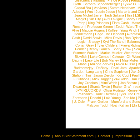
Bleachers
|
Maluma
|
Prince Royce
|
Fanta
Gotti
|
Barbara Schoeneberger
|
Lykke Li
|
Capital Bra
|
VanJess
|
Samm Henshaw
|
M
Adesse
|
Wet
|
Justin Jesso
|
Marteria and 
Jean Michel Jarre
|
Tash Sultana
|
Ilira
|
LS
Magic!
|
Silk City
|
Avril Lavigne
|
Shotty H
Peep
|
King Princess
|
Flora Cash
|
Maxw
Ronson
|
Professor Green
|
Zedd
|
Ward T
Alive
|
Maggie Rogers
|
Koffee
|
Yung Pinch
Dendemann
|
Cage The Elephant
|
Avantas
Cash
|
David Bowie
|
Miles Davis
|
Bob Dyla
|
Logic
|
Shaggy
|
Kyd The Band
|
Bakerm
Conan Gray
|
Tyler Childers
|
Freya Ridin
Fender
|
Benny Blanco
|
Sheryl Crow
|
Sea
Summer Walker
|
Marius Mueller-Westernh
Blowfish
|
Luke Combs
|
Celeste
|
Oh Won
Dagny
|
Easy Life
|
Bob Marley
|
Mae Muller
Mabel
|
Arizona Zervas
|
Anica Russo
|
B
Badmomzjay
|
DaBaby
|
Pearl Jam
|
Apach
Gardot
|
Lang Lang
|
Chris Stapleton
|
Jax J
Stallion
|
Tini
|
Jason Derulo
|
Kid Cudi
|
Paul
F Gibbons
|
Mick Jagger
|
24kGoldn
|
Jan D
Joy Crookes
|
Mimi Webb
|
Jon Batiste
|
Disarstar
|
Shania Twain
|
Esther Graf
|
ree
6PM RECORDS
|
Olivia Rodrigo
|
Renee 
Pashanim
|
Jade Thirlwall
|
Tyler The Cre
Zartmann
|
Doechii
|
Lola Young
|
Zah1de
|
P
|
J. Cole
|
Frank Gerber
|
Mumford and Sons
Malcolm Todd
|
Noah Kahan
|
Ella 
Home
|
About StarStatement.com
|
Contact
|
Impressum
|
P