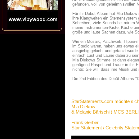
gefunden, voll von geheimnisvollen M
Für ihr Debut-Album hat Mia Diekow i
ihre Klangwelten ein Sternensystem 
Schreiben, viele Sounds bei mir im
meine Instrumenten-Kiste, Küche un
große und laute Sachen dazu, wie Sc
Wie ein Mosaik, Patchwork, Hippie-m
im Studio waren, haben uns etwas ei
ausgiebig gelacht und getanzt wurde
einfach Lust und Laune dabei zu sei
Mia Diekows Stimme ist dann elegant 
genügend Raspel und Trauer in ihr. Es
nichts: Sie will, dass ihre Musik und
Die 2nd Edition des Debüt-Albums "Di
StarStatements.com möchte sich
Mia Diekow
& Melanie Bärtschi ( MCS BERLI
Frank Gerber
Star Statement / Celebrity State