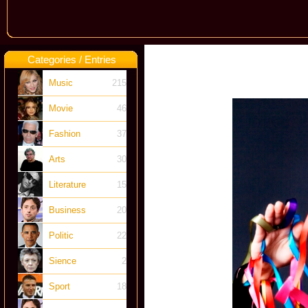
Categories / Entries
Music
215
Movie
46
Fashion
37
Arts
30
Literature
15
Business
20
Politic
22
Sience
2
Sport
18