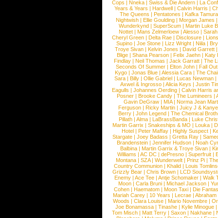
Cops
|
Nneka
|
Swiss & Die Andern
|
La Conf
Years & Years
|
Hardwell
|
Calvin Harris
|
Ch
The Queens
|
Pentatones
|
Kafka Tamura
Nightwish
|
Ellie Goulding
|
Morgan James
Wunderkynd
|
SuperScum
|
Martin Luke 
Nottet
|
Mans Zelmerloew
|
Alesso
|
Sarah
Cheryl Green
|
Delta Rae
|
Disclosure
|
Lion
Supino
|
Joe Stone
|
Lizz Wright
|
Niila
|
Br
Troye Sivan
|
Kelvin Jones
|
David Garrett
Blige
|
Shana Pearson
|
Felix Jaehn
|
Katy 
Findlay
|
Neil Thomas
|
Jack Garratt
|
The L
Seconds Of Summer
|
Elton John
|
Fall Ou
Kygo
|
Jonas Blue
|
Alessia Cara
|
The Cha
Sara
|
Billy
|
Ollie Gabriel
|
Lucas Newman
Axwel & Ingrosso
|
Alicia Keys
|
Justin Ti
Eagulls
|
Johannes Oerding
|
Calvin Harris 
Posner
|
Brooke Candy
|
The Lumineers
|
Gavin DeGraw
|
MIA
|
Norma Jean Mart
Ferguson
|
Ricky Martin
|
Juicy J & Kany
Berry
|
John Legend
|
The Chemical Broth
Pillath
|
Alma
|
LaBrassBanda
|
Luke Chris
Martin Garrix
|
Snakeships & MO
|
Louka
|
D
Hotel
|
Peter Maffay
|
Highly Suspect
|
K
Stargate
|
Joey Badass
|
Gretta Ray
|
Samed
Brandenstein
|
Jennifer Hudson
|
Noah Cy
Balbina
|
Martin Garrix & Troye Sivan
|
Ki
Williams
|
AC DC
|
dePresno
|
Superfruit
|
Montana
|
SZA
|
Wunderwelt
|
Prinz Pi
|
The
Country Communion
|
Khalid
|
Louis Tomlin
Grizzly Bear
|
Chris Brown
|
LCD Soundsys
Enemy
|
Ace Tee
|
Antje Schomaker
|
Walk 
Moon
|
Carla Bruni
|
Michael Jackson
|
Yu
Cohen
|
Haematom
|
Moon Taxi
|
Die Fantas
Mariah Carey
|
10 Years
|
Lecrae
|
Abraham
Woods
|
Clara Louise
|
Mario Novembre
|
Or
Joe Bonamassa
|
Tinashe
|
Kylie Minogue
Tom Misch
|
Matt Terry
|
Saxon
|
Nakhane
|