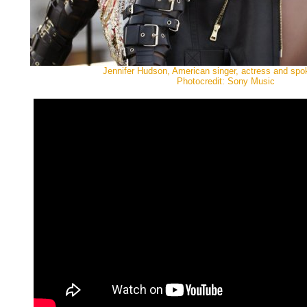
Jennifer Hudson, American singer, actress and spo
Photocredit: Sony Music