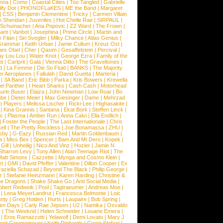
enna
|
Como
|
Coastal Cities
|
Too Tangled
|
Gabrielle
ify Dot
|
PHONOFLaKES
|
ME the Band
|
Margaret
|
CSS
|
Benjamin Clementine
|
Tricky
|
Carmen Villain
 Sheridan
|
Juveniles
|
Hot Chelle Rae
|
SIRPAUL
|
l Schumacher
|
Ana Popovic
|
ZZ Ward
|
The Frown
|
hant
|
Vanbot
|
Josephina
|
Prime Circle
|
Martin and
 Filan
|
Siri Svegler
|
Milky Chance
|
Atlas Genius
|
Grammar
|
Keith Urban
|
Jamie Cullum
|
Kreuz Ost
|
nes Obel
|
Cher
|
Qasim
|
Gesaffelstein
|
Percival
|
ay Lou Lou
|
Water Knot
|
George Ezra
|
Family of the
ot
|
Carlprit
|
Gala
|
Vienna Ditto
|
The Graveltones
|
d
|
La Femme
|
Die So Fluid
|
BANKS
|
The Majority
r Aeroplanes
|
Fallulah
|
David Guetta
|
Marteria
|
|
3A Band
|
Eric Bibb
|
Parka
|
Kris Bowers
|
Krewella
el Panther
|
I Heart Sharks
|
Cash Cash
|
Motorhead
urin Buser
|
Elaiza
|
John Newman
|
Low Roar
|
Bo
obe
|
Dieter Meier
|
Max Giesinger
|
Dame
|
Mehrzad
o Players
|
Melissa Lischer
|
Ricki-Lee
|
Highasakite
|
|
Kina Grannis
|
Santana
|
Ekat Bork
|
Steffen Linck
|
nc
|
Plasma
|
Amber Run
|
Anna Calvi
|
Ella Endlich
|
|
Foster the People
|
The Last Internationale
|
Chris
ell
|
The Pretty Reckless
|
Joe Bonamassa
|
ZHU
|
sby
|
G-Eazy
|
Russian Red
|
Martin Goldenbaum
|
a
|
Miss Bex
|
Spencer
|
Bam And Mr.Dero
|
Kopek
|
Gill
|
Unheilig
|
Nico And Vinz
|
Hozier
|
Jamie N
Sharron Levy
|
Tony Allen
|
Atari Teenage Riot
|
The
Matt Simons
|
Cazzette
|
Mynga and Cosmo Klein
|
rt
|
OMI
|
David Pfeffer
|
Valentine
|
Dillon Cooper
|
Ex
aziella Schazad
|
Beyond The Black
|
Philip George
|
z
|
Stefanie Heinzmann
|
Karen Harding
|
Christine &
ne Dragons
|
Shake Shake Go
|
Anti Social Media
|
obert Redweik
|
Pool
|
Tagtraeumer
|
Andreas Moe
|
|
Lena MeyerLandrut
|
Francesca Belmonte
|
Loic
nty
|
Greg Holden
|
Hurts
|
Laupaire
|
Bob Spring
|
een Days
|
Carly Rae Jepsen
|
U2
|
Namika
|
Osvaldo
y
|
The Weeknd
|
Helen Schneider
|
Louane Emera
|
|
Eros Ramazzotti
|
Yelawolf
|
Demi Lovato
|
Mary J