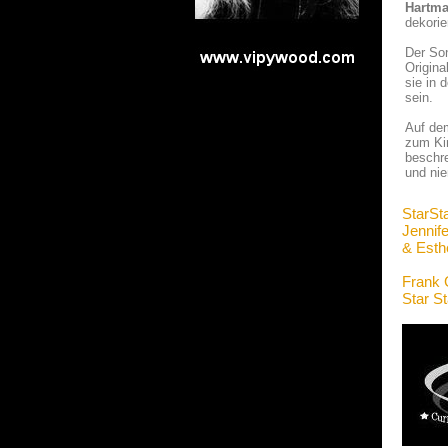
Hartma
dekorie
Der So
Origin
sie in 
sein.
Auf de
zum Ki
beschre
und nie
StarSt
Jennif
& Esth
Frank 
Star S