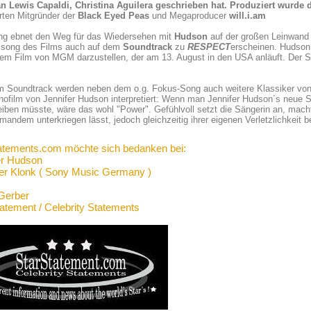
n Lewis Capaldi, Christina Aguilera geschrieben hat.
Produziert wurde 
rten Mitgründer der
Black Eyed Peas
und Megaproducer
will.i.am
ng ebnet den Weg für das Wiedersehen mit
Hudson
auf der großen Leinwand
alsong des Films auch auf dem
Soundtrack
zu
RESPECT
erscheinen. Hudson
dem Film von MGM darzustellen, der am 13. August in den USA anläuft. Der S
m Soundtrack werden neben dem o.g. Fokus-Song auch weitere Klassiker von
nofilm von Jennifer Hudson interpretiert: Wenn man Jennifer Hudson´s neue
iben müsste, wäre das wohl "Power". Gefühlvoll setzt die Sängerin an, macht 
mandem unterkriegen lässt, jedoch gleichzeitig ihrer eigenen Verletzlichkeit b
atements.com möchte sich bedanken bei:
er Hudson
er Klonk ( Sony Music Germany )
Gerber
tatement / Celebrity Statements