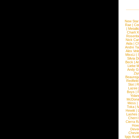
New Star
Rae
|
Cen
|
Metalli
Charli 
Rosenb
Nick Car
Aida
|
Ch
Andre Ta
Alex Vel
MissLi
|
Silvia D
Beck
|
An
Liebe M
Andy G
Ziy
Beaureg
Redfield
Slot
|
R
Lazee
Boys
|
R
Yolan
McDona
Mess
|
Toka
|
M
Hewitt
|
L
Lashes
Cherri
Cierra R
How
Devec
Chevin
Iggy Azal