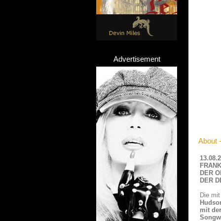
Advertisement
About 
13.08
FRANK
DER O
DER D
Die mi
Hudso
mit de
Songwr