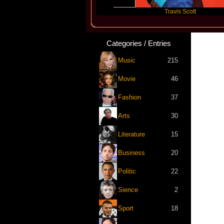
Skepta
Travis Scott
Categories / Entries
Music
215
Movie
46
Fashion
37
Arts
30
Literature
15
Business
20
Politic
22
Sience
2
Sport
18