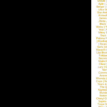
MSMR
Aplin
|
Berger
|
|
Ace W
Star An
Krewel
James
Jillett
Black
Veeby
|
Y
Year
|
Mikky 
Says
Paloma F
|
Roofto
|
Ricard
Saris
|
A
Marashi
Lilja Blo
Felidae
Second
Malinc
Oliver
Lary
|
G
Ner
Commo
Avene
Rhonda
Cops
|
N
Years &
The 
Nightwi
Wunde
Nottet
Cheryl G
Supino
Troye S