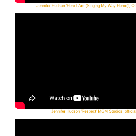
Jennifer Hudson 'Here I Am (Singing My Way Home)', Offi
Jennifer Hudson 'Respect' MGM Studios, official