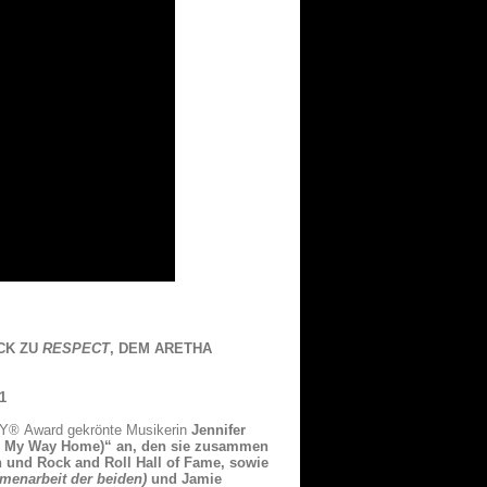
ACK ZU
RESPECT
, DEM ARETHA
1
Y® Award gekrönte Musikerin
Jennifer
g My Way Home)“ an, den sie zusammen
 und Rock and Roll Hall of Fame, sowie
mmenarbeit der beiden)
und Jamie