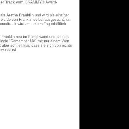
der Track vom
GRAMMY® Award-
 als
Aretha Franklin
und
wird als einziger
 wurde von Franklin selbst ausgesucht, um
oundtrack wird am selben Tag erhältlich
 Franklin neu im Filmgewand und passen
 Single "Remember Me" mit nur einem Wort
aber schnell klar, dass sie sich von nichts
ewusst ist.