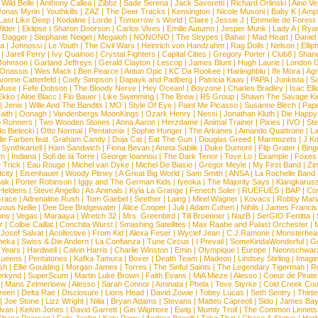
|
Wild Belle
|
Anthony Callea
|
Zibbz
|
Sade Serena
|
Jack Savoretti
|
Richard Orlinski
|
Aino V
Jonas Myrin
|
Youthkills
|
ZAZ
|
The Deer Tracks
|
Kensington
|
Nicole Musoni
|
Baby K
|
Ampl
Last Like Deep
|
Kodaline
|
Lorde
|
Tomorrow´s World
|
Claire
|
Jessie J
|
Emmelie de Forest
ilder
|
Eklipse
|
Sharon Doorson
|
Carlos Vives
|
Emilie Autumn
|
Jesper Munk
|
Lady A
|
Ryan
d Dagger
|
Stephanie Neigel
|
Megaloh
|
NONONO
|
The Strypes
|
Bahar
|
Mad Heart
|
Danie
la
|
Johnossi
|
Le Youth
|
The Civil Wars
|
Heinrich von Handzahm
|
Rag Dolls
|
Nelson
|
Ellip
|
Jarell Perry
|
Ivy Quainoo
|
Crystal Fighters
|
Capital Cities
|
Gregory Porter
|
Club8
|
Shane
e Johnson
|
Garland Jeffreys
|
Gerald Clayton
|
Lescop
|
James Blunt
|
Hugh Laurie
|
London 
 Onassis
|
Wes Mack
|
Ben Pearce
|
Antun Opic
|
KC Da Rookee
|
Harleighblu
|
Ife Mora
|
Ag
vonne Catterfeld
|
Cody Simpson
|
Dapayk and Padberg
|
Patricia Kaas
|
PAPA
|
Junkista
|
S
Muse
|
Fefe Dobson
|
The Bloody Nerve
|
Hey Ocean!
|
Boyzone
|
Charles Bradley
|
Isac Elli
Ekko
|
Aloe Blacc
|
Flo Bauer
|
Like Swimming
|
The Brew
|
R5 Group
|
Shawn The Savage Ki
|
Jenix
|
Wille And The Bandits
|
MO
|
Style Of Eye
|
Paint Me Picasso
|
Susanne Blech
|
Pape
aith
|
Oonagh
|
Vandenbergs MoonKings
|
Ozark Henry
|
Nessi
|
Jonathan Kluth
|
Die Happy
p Runners
|
Two Wooden Stones
|
Anna Aaron
|
Herzdame
|
Animal Trainer
|
Pixies
|
IVO
|
Ste
o Bielecki
|
Otto Normal
|
Pentatonix
|
Sophie Hunger
|
The Arkanes
|
Amando Quattrone
|
La
lle Farben feat. Graham Candy
|
Doja Cat
|
Eat The Gun
|
Douglas Greed
|
Marmozets
|
J K
|
Synthkartell
|
Ham Sandwich
|
Fiona Bevan
|
Aneta Sablik
|
Duke Dumont
|
Flip Grater
|
Bing
om
|
Indiana
|
Sofi de la Torre
|
George Ioannou
|
The Dark Tenor
|
Tove Lo
|
Example
|
Foxes
 Trick
|
Eau Rouge
|
Michel van Dyke
|
Michel De Biasio
|
Gregor Meyle
|
My First Band
|
Zi
city
|
Eisenhauer
|
Woody Pitney
|
A Great Big World
|
Sam Smith
|
ANSA
|
La Rochelle Band
hak
|
Porter Robinson
|
Iggy and The German Kids
|
Iyeoka
|
The Majority Says
|
Klangkaruss
 Heldens
|
Steve Angello
|
As Animals
|
Kyla La Grange
|
Fenech Soler
|
RUEFUES
|
BAP
|
Co
race
|
Adrenaline Rush
|
Tom Gaebel
|
Seether
|
Laing
|
Mirel Wagner
|
Kovacs
|
Robby Mari
vous Nellie
|
Dee Dee Bridgewater
|
Alice Cooper
|
Juli
|
Adam Cohen
|
Nihils
|
James Francis 
ns
|
Vegas
|
Maraaya
|
Wretch 32
|
Mrs. Greenbird
|
Till Broenner
|
NazB
|
SerGIO Fertitta
|
r
|
Colbie Caillat
|
Conchita Wurst
|
Smashing Satellites
|
Max Raabe and Palast Orchester
|
|
Josef Salvat
|
Acollective
|
From Kid
|
Alexa Feser
|
Wyclef Jean
|
C.J.Ramone
|
Monsterhea
neka
|
Swiss & Die Andern
|
La Confianza
|
Tune Circus
|
I Prevail
|
SomeKindaWonderful
|
Gr
 Years
|
Hardwell
|
Calvin Harris
|
Charlie Winston
|
Emin
|
Olympique
|
Europe
|
Neonschwar
Queens
|
Pentatones
|
Kafka Tamura
|
Boxer
|
Death Team
|
Madeon
|
Lindsey Stirling
|
Imagi
sh
|
Ellie Goulding
|
Morgan James
|
Torres
|
The Sinful Saints
|
The Legendary Tigerman
|
R
rkynd
|
SuperScum
|
Martin Luke Brown
|
Faith Evans
|
MiA Mieze
|
Alesso
|
Coeur de Pirate
|
Mans Zelmerloew
|
Alesso
|
Sarah Connor
|
Aminata
|
Phela
|
Tove Styrke
|
Cold Creek Cou
reen
|
Delta Rae
|
Disclosure
|
Lions Head
|
David Zowie
|
Tobey Lucas
|
Seth Sentry
|
Thirt
|
Joe Stone
|
Lizz Wright
|
Niila
|
Bryan Adams
|
Stevans
|
Matteo Capreoli
|
Sido
|
James Ba
ivan
|
Kelvin Jones
|
David Garrett
|
Gin Wigmore
|
Ewig
|
Mumiy Troll
|
The Common Linnets