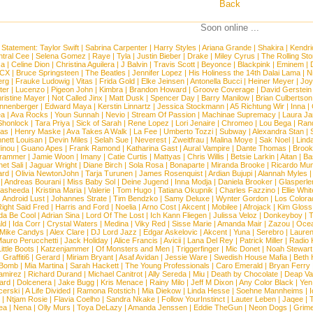
Back
Soon online ...
 Statement:
Taylor Swift
|
Sabrina Carpenter
|
Harry Styles
|
Ariana Grande
|
Shakira
|
Kendri
tral Cee
|
Selena Gomez
|
Raye
|
Tyla
|
Justin Bieber
|
Drake
|
Miley Cyrus
|
The Rolling St
ca
|
Celine Dion
|
Christina Aguilera
|
J Balvin
|
Travis Scott
|
Beyonce
|
Blackpink
|
Eminem
|
XCX
|
Bruce Springsteen
|
The Beatles
|
Jennifer Lopez
|
His Holiness the 14th Dalai Lama
|
N
erg
|
Frauke Ludowig
|
Vitas
|
Frida Gold
|
Elke Jeinsen
|
Antonella Bucci
|
Heiner Meyer
|
Joy
ter
|
Lucenzo
|
Pigeon John
|
Kimbra
|
Brandon Howard
|
Groove Coverage
|
David Gerstein
ristine Mayer
|
Not Called Jinx
|
Matt Dusk
|
Spencer Day
|
Barry Manilow
|
Brian Culbertson
nnenberger
|
Edward Maya
|
Kerstin Linnartz
|
Jessica Stockmann
|
A5 Richtung Wir
|
Inna
|
ea
|
Ava Rocks
|
Youn Sunnah
|
Nevio
|
Stream Of Passion
|
Machinae Supremacy
|
Laura J
Shonlock
|
Tara Priya
|
Sick of Sarah
|
Rene Lopez
|
Lori Jenaire
|
Chromeo
|
Lou Bega
|
Ran
ias
|
Henry Maske
|
Ava Takes A Walk
|
La Fee
|
Umberto Tozzi
|
Subway
|
Alexandra Stan
|
nett Louisan
|
Devin Miles
|
Selah Sue
|
Neverest
|
Zweitfrau
|
Malina Moye
|
Sak Noel
|
Lind
inou
|
Guano Apes
|
Frank Ramond
|
Katharina Gast
|
Aural Vampire
|
Dante Thomas
|
Brook
rammer
|
Jamie Woon
|
Imany
|
Catie Curtis
|
Mattyas
|
Chris Willis
|
Betsie Larkin
|
Aitan
|
Ba
net Sali
|
Jaguar Wright
|
Diane Birch
|
Sola Rosa
|
Bonaparte
|
Miranda Brooke
|
Ricardo Mu
ard
|
Olivia NewtonJohn
|
Tarja Turunen
|
James Rosenquist
|
Ardian Bujupi
|
Alannah Myles
|
Andreas Bourani
|
Miss Baby Sol
|
Deine Jugend
|
Inna Modja
|
Daniela Brooker
|
Glasperle
asheeda
|
Kristina Maria
|
Valerie
|
Tom Hugo
|
Tatiana Okupnik
|
Charles Fazzino
|
Ellie Whit
|
Android Lust
|
Johannes Strate
|
Tim Bendzko
|
Samy Deluxe
|
Wynter Gordon
|
Los Colora
ight Said Fred
|
Harris and Ford
|
Noelia
|
Arno Cost
|
Akcent
|
Mobilee
|
Afrojack
|
Kim Gloss
da Be Cool
|
Adrian Sina
|
Lord Of The Lost
|
Ich Kann Fliegen
|
Julissa Veloz
|
Donkeyboy
|
T
ld
|
Ida Corr
|
Crystal Waters
|
Medina
|
Viky Red
|
Sisse Marie
|
Amanda Mair
|
Zazou
|
Oce
Mike Candys
|
Alex Clare
|
DJ Lord Jazz
|
Edgar Askelovic
|
Akcent
|
Yuna
|
Serebro
|
Lauren
auro Perucchetti
|
Jack Holiday
|
Alice Francis
|
Avicii
|
Lana Del Rey
|
Patrick Miller
|
Radio K
ittle Boots
|
Katzenjammer
|
Of Monsters and Men
|
Triggerfinger
|
Mic Donet
|
Noah Stewart
|
Graffiti6
|
Gerard
|
Miriam Bryant
|
Asaf Avidan
|
Jessie Ware
|
Swedish House Mafia
|
Beth 
 Bomb
|
Mia Martina
|
Sarah Hackett
|
The Young Professionals
|
Caro Emerald
|
Bryan Ferry
amirez
|
Richard Durand
|
Michael Canitrot
|
Ally Sereda
|
Miu
|
Death by Chocolate
|
Deap Val
ard
|
Dolcenera
|
Jake Bugg
|
Kris Menace
|
Rainy Milo
|
Jeff M Dixon
|
Any Color Black
|
Yen
erski
|
A Life Divided
|
Ramona Rotstich
|
Mia Diekow
|
Linda Hesse
|
Soehne Mannheims
|
I
|
Ntjam Rosie
|
Flavia Coelho
|
Sandra Nkake
|
Follow YourInstinct
|
Lauter Leben
|
Jaqee
|
ea
|
Nena
|
Olly Murs
|
Toya DeLazy
|
Amanda Jenssen
|
Eddie TheGun
|
Neon Dogs
|
Grim