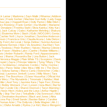
ck Lamar
|
Madonna
|
Zayn Malik
|
Rihanna
|
Addison
ones
|
Frank Gerber
|
Machine Gun Kelly
|
Lady Gaga
Dua Lipa
|
Chappell Roan
|
Dolly Parton
|
Billie Eilish
|
ico Rosberg
|
Frank Gerber
|
Ina Mueller
|
Marianne
 Denalane
|
Fredrika Stahl
|
Silvia Kainka
|
Kitty Kat
|
|
Jack Culcay
|
Gabo
|
Katharine Mehrling
|
Shakura
|
Ekaterina More
|
Slash
|
81db
|
MOOJAH
|
Genta
|
Cashier No9
|
Joyce Jonathan
|
Sunshine Anderson
|
ansen
|
Francisca Urio
|
Claudia Acuna
|
Julia Dietze
|
dy Ford
|
Ani Lorak
|
Sonja Zietlow
|
Sunrise Avenue
|
Simone Kermes
|
Klee
|
Vic Anselmo
|
Kai Ebel
|
Tom
a Teodosiu
|
Peter Ruetten
|
Yakoto
|
Marina Celeste
|
e Fraser
|
Madina Lake
|
Caethe
|
Robbie Williams
|
sto
|
Amber Rubarth
|
Randy Ford
|
Appassionante
|
noz
|
Ilhama
|
Ruxandra Bar
|
Lina Button
|
Jack
|
Veronica Maggio
|
Plain White TS
|
Scorpions
|
Davis
nspiel
|
Zayra
|
Principe Valiente
|
Tying Tiffany
|
The
e
|
Ivi Adamou
|
Johannes Cordes
|
YaHa
|
Gerina
|
dos
|
Parov Stelar
|
Alex Mica
|
Milk Inc
|
The Disco
|
Soluna Samay
|
Marco Carta
|
Eisbrecher
|
Celia
|
ooji
|
Laurence Jenkell
|
Lovex
|
Willy Moon
|
Tara
ana
|
The BossHoss
|
DJane HouseKat
|
Official Hot
t Wery
|
The Mynabirds
|
Timomatic
|
Nahiba
|
Matt
iller
|
Axel Tony
|
Jasmine Kara
|
Tape Five
|
Emma
|
Bobby Womack
|
Fun
|
Loreen
|
Iona Blum
|
Bat for
Hart
|
Leslie Clio
|
Sharon Doorson
|
Taryn Manning
|
|
Neon Hitch
|
Kobra and the Lotus
|
Arthur Higelin
|
ly
|
Skip The Use
|
TinkaBelle
|
Ola Svensson
|
Nick
|
Destination Anywhere
|
Black and Jones
|
Alina
cona Pop
|
Emeli Sande
|
Bastian Baker
|
Caroline
Thomas Azier
|
The Dollyrots
|
Bella Wagner
|
Alt-J
|
es
|
Olafur Arnalds
|
Rykka
|
Le Kid
|
Marco Mengoni
|