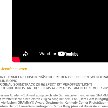
- Jennifer Hudson
.2021: JENNIFER HUDSON PRÄSENTIERT DEN OFFIZIELLEN SOUNDTR
LIN-BIOPIC
RIGINAL-SOUNDTRACK ZU
RESPECT
IST VERÖFFENTLICHT!
EUTSCHE KINOSTART DES FILMS
RESPECT
IST AM 02.DEZEMBER 202
t einem Academy® Award ausgezeichnete Schauspielerin und einem GRAMM
n
veröffentlichte einen ersten Originalsong mit dem Titel „
Here I Am (
S
ingin
r vierfachen GRAMMY® Award-Gewinnerin, Kennedy Center-Preisträgerin
iters Hall of Fame-Würdenträgerin Carole King
(dies ist die erste Zusa